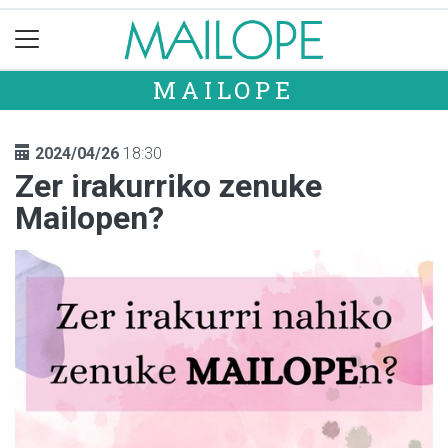
MAILOPE
2024/04/26
18:30
Zer irakurriko zenuke
Mailopen?