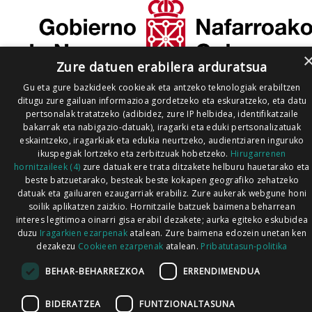
Zure datuen erabilera arduratsua
Gu eta gure bazkideek cookieak eta antzeko teknologiak erabiltzen
ditugu zure gailuan informazioa gordetzeko eta eskuratzeko, eta datu
pertsonalak tratatzeko (adibidez, zure IP helbidea, identifikatzaile
bakarrak eta nabigazio-datuak), iragarki eta eduki pertsonalizatuak
eskaintzeko, iragarkiak eta edukia neurtzeko, audientziaren inguruko
ikuspegiak lortzeko eta zerbitzuak hobetzeko.
Hirugarrenen
hornitzaileek (4)
zure datuak ere trata ditzakete helburu hauetarako eta
beste batzuetarako, besteak beste kokapen geografiko zehatzeko
datuak eta gailuaren ezaugarriak erabiliz. Zure aukerak webgune honi
soilik aplikatzen zaizkio. Hornitzaile batzuek baimena beharrean
interes legitimoa oinarri gisa erabil dezakete; aurka egiteko eskubidea
duzu
Iragarkien ezarpenak
atalean. Zure baimena edozein unetan ken
dezakezu
Cookieen ezarpenak
atalean.
Pribatutasun-politika
BEHAR-BEHARREZKOA
ERRENDIMENDUA
BIDERATZEA
FUNTZIONALTASUNA