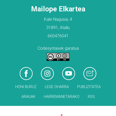
Mailope Elkartea
Kale Nagusia, 4
31891, Atallu
660476041
Codesyntaxek garatua
HONI BURUZ
LEGE OHARRA
PUBLIZITATEA
ARAUAK
HARREMANETARAKO
RSS