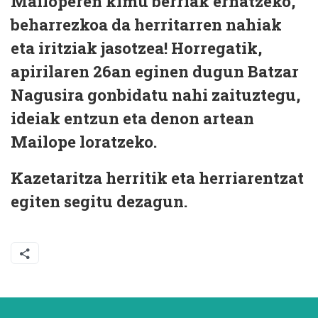
Mailoperen kimu berriak ernatzeko,
beharrezkoa da herritarren nahiak
eta iritziak jasotzea! Horregatik,
apirilaren 26an
eginen dugun Batzar
Nagusira gonbidatu nahi zaituztegu,
ideiak entzun eta denon artean
Mailope loratzeko.
Kazetaritza herritik eta herriarentzat
egiten segitu dezagun.