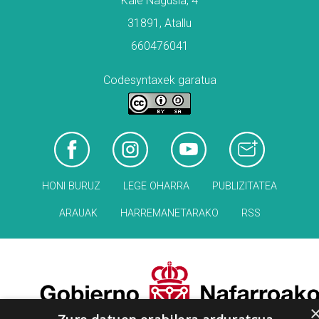
Kale Nagusia, 4
31891, Atallu
660476041
Codesyntaxek garatua
HONI BURUZ
LEGE OHARRA
PUBLIZITATEA
ARAUAK
HARREMANETARAKO
RSS