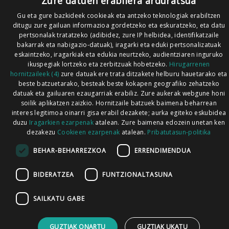
Zure datuen erabilera arduratsua
Gu eta gure bazkideek cookieak eta antzeko teknologiak erabiltzen
ditugu zure gailuan informazioa gordetzeko eta eskuratzeko, eta datu
pertsonalak tratatzeko (adibidez, zure IP helbidea, identifikatzaile
bakarrak eta nabigazio-datuak), iragarki eta eduki pertsonalizatuak
eskaintzeko, iragarkiak eta edukia neurtzeko, audientziaren inguruko
ikuspegiak lortzeko eta zerbitzuak hobetzeko.
Hirugarrenen
hornitzaileek (4)
zure datuak ere trata ditzakete helburu hauetarako eta
beste batzuetarako, besteak beste kokapen geografiko zehatzeko
datuak eta gailuaren ezaugarriak erabiliz. Zure aukerak webgune honi
soilik aplikatzen zaizkio. Hornitzaile batzuek baimena beharrean
interes legitimoa oinarri gisa erabil dezakete; aurka egiteko eskubidea
duzu
Iragarkien ezarpenak
atalean. Zure baimena edozein unetan ken
dezakezu
Cookieen ezarpenak
atalean.
Pribatutasun-politika
BEHAR-BEHARREZKOA
ERRENDIMENDUA
BIDERATZEA
FUNTZIONALTASUNA
SAILKATU GABE
GUZTIAK ONARTU
GUZTIAK UKATU