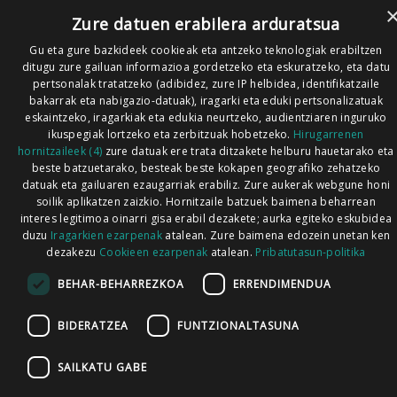
Zure datuen erabilera arduratsua
Gu eta gure bazkideek cookieak eta antzeko teknologiak erabiltzen
ditugu zure gailuan informazioa gordetzeko eta eskuratzeko, eta datu
pertsonalak tratatzeko (adibidez, zure IP helbidea, identifikatzaile
bakarrak eta nabigazio-datuak), iragarki eta eduki pertsonalizatuak
eskaintzeko, iragarkiak eta edukia neurtzeko, audientziaren inguruko
ikuspegiak lortzeko eta zerbitzuak hobetzeko.
Hirugarrenen
hornitzaileek (4)
zure datuak ere trata ditzakete helburu hauetarako eta
beste batzuetarako, besteak beste kokapen geografiko zehatzeko
datuak eta gailuaren ezaugarriak erabiliz. Zure aukerak webgune honi
soilik aplikatzen zaizkio. Hornitzaile batzuek baimena beharrean
interes legitimoa oinarri gisa erabil dezakete; aurka egiteko eskubidea
duzu
Iragarkien ezarpenak
atalean. Zure baimena edozein unetan ken
dezakezu
Cookieen ezarpenak
atalean.
Pribatutasun-politika
BEHAR-BEHARREZKOA
ERRENDIMENDUA
BIDERATZEA
FUNTZIONALTASUNA
SAILKATU GABE