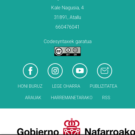
Kale Nagusia, 4
31891, Atallu
660476041
Codesyntaxek garatua
HONI BURUZ
LEGE OHARRA
PUBLIZITATEA
ARAUAK
HARREMANETARAKO
RSS