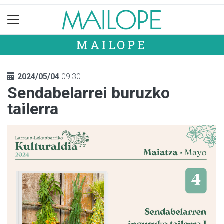
MAILOPE
2024/05/04
09:30
Sendabelarrei buruzko
tailerra