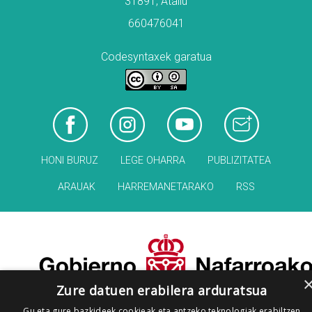
31891, Atallu
660476041
Codesyntaxek garatua
HONI BURUZ
LEGE OHARRA
PUBLIZITATEA
ARAUAK
HARREMANETARAKO
RSS
Zure datuen erabilera arduratsua
Gu eta gure bazkideek cookieak eta antzeko teknologiak erabiltzen