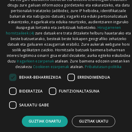
ditugu zure gailuan informazioa gordetzeko eta eskuratzeko, eta datu
pertsonalak tratatzeko (adibidez, zure IP helbidea, identifikatzaile
bakarrak eta nabigazio-datuak), iragarki eta eduki pertsonalizatuak
eskaintzeko, iragarkiak eta edukia neurtzeko, audientziaren inguruko
ikuspegiak lortzeko eta zerbitzuak hobetzeko.
Hirugarrenen
hornitzaileek (4)
zure datuak ere trata ditzakete helburu hauetarako eta
beste batzuetarako, besteak beste kokapen geografiko zehatzeko
datuak eta gailuaren ezaugarriak erabiliz. Zure aukerak webgune honi
soilik aplikatzen zaizkio. Hornitzaile batzuek baimena beharrean
interes legitimoa oinarri gisa erabil dezakete; aurka egiteko eskubidea
duzu
Iragarkien ezarpenak
atalean. Zure baimena edozein unetan ken
dezakezu
Cookieen ezarpenak
atalean.
Pribatutasun-politika
BEHAR-BEHARREZKOA
ERRENDIMENDUA
BIDERATZEA
FUNTZIONALTASUNA
SAILKATU GABE
GUZTIAK ONARTU
GUZTIAK UKATU