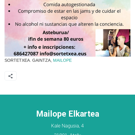
SORTETXEA. GAINTZA,
MAILOPE
Mailope Elkartea
Kale Nagusia, 4