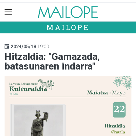
MAILOPE
2024/05/18
19:00
Hitzaldia: "Gamazada,
batasunaren indarra"