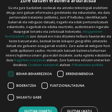
Zure datuen erabilera arduratsua
Gu eta gure bazkideek cookieak eta antzeko teknologiak erabiltzen
ditugu zure gailuan informazioa gordetzeko eta eskuratzeko, eta datu
pertsonalak tratatzeko (adibidez, zure IP helbidea, identifikatzaile
bakarrak eta nabigazio-datuak), iragarki eta eduki pertsonalizatuak
eskaintzeko, iragarkiak eta edukia neurtzeko, audientziaren inguruko
ikuspegiak lortzeko eta zerbitzuak hobetzeko.
Hirugarrenen
hornitzaileek (4)
zure datuak ere trata ditzakete helburu hauetarako eta
beste batzuetarako, besteak beste kokapen geografiko zehatzeko
datuak eta gailuaren ezaugarriak erabiliz. Zure aukerak webgune honi
soilik aplikatzen zaizkio. Hornitzaile batzuek baimena beharrean
interes legitimoa oinarri gisa erabil dezakete; aurka egiteko eskubidea
duzu
Iragarkien ezarpenak
atalean. Zure baimena edozein unetan ken
dezakezu
Cookieen ezarpenak
atalean.
Pribatutasun-politika
BEHAR-BEHARREZKOA
ERRENDIMENDUA
BIDERATZEA
FUNTZIONALTASUNA
SAILKATU GABE
GUZTIAK ONARTU
GUZTIAK UKATU