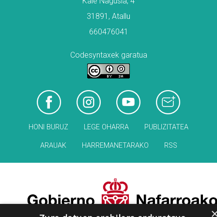
Kale Nagusia, 4
31891, Atallu
660476041
Codesyntaxek garatua
HONI BURUZ
LEGE OHARRA
PUBLIZITATEA
ARAUAK
HARREMANETARAKO
RSS