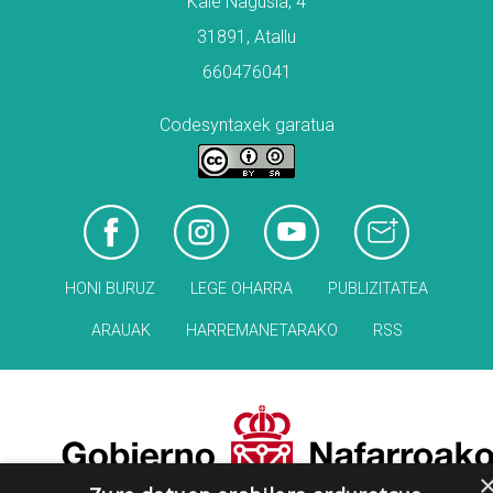
Kale Nagusia, 4
31891, Atallu
660476041
Codesyntaxek garatua
HONI BURUZ
LEGE OHARRA
PUBLIZITATEA
ARAUAK
HARREMANETARAKO
RSS