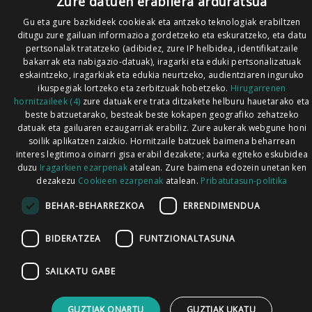
Zure datuen erabilera arduratsua
Gu eta gure bazkideek cookieak eta antzeko teknologiak erabiltzen
ditugu zure gailuan informazioa gordetzeko eta eskuratzeko, eta datu
pertsonalak tratatzeko (adibidez, zure IP helbidea, identifikatzaile
bakarrak eta nabigazio-datuak), iragarki eta eduki pertsonalizatuak
eskaintzeko, iragarkiak eta edukia neurtzeko, audientziaren inguruko
ikuspegiak lortzeko eta zerbitzuak hobetzeko.
Hirugarrenen
hornitzaileek (4)
zure datuak ere trata ditzakete helburu hauetarako eta
beste batzuetarako, besteak beste kokapen geografiko zehatzeko
datuak eta gailuaren ezaugarriak erabiliz. Zure aukerak webgune honi
soilik aplikatzen zaizkio. Hornitzaile batzuek baimena beharrean
interes legitimoa oinarri gisa erabil dezakete; aurka egiteko eskubidea
duzu
Iragarkien ezarpenak
atalean. Zure baimena edozein unetan ken
dezakezu
Cookieen ezarpenak
atalean.
Pribatutasun-politika
BEHAR-BEHARREZKOA
ERRENDIMENDUA
BIDERATZEA
FUNTZIONALTASUNA
SAILKATU GABE
GUZTIAK ONARTU
GUZTIAK UKATU