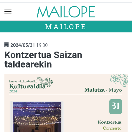
MAILOPE
2024/05/31
19:00
Kontzertua Saizan
taldearekin