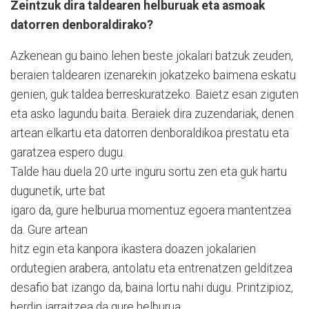
Zeintzuk dira taldearen helburuak eta asmoak
datorren denboraldirako?
Azkenean gu baino lehen beste jokalari batzuk zeuden,
beraien taldearen izenarekin jokatzeko baimena eskatu
genien, guk taldea berreskuratzeko. Baietz esan ziguten
eta asko lagundu baita. Beraiek dira zuzendariak, denen
artean elkartu eta datorren denboraldikoa prestatu eta
garatzea espero dugu.
Talde hau duela 20 urte inguru sortu zen eta guk hartu
dugunetik, urte bat
igaro da, gure helburua momentuz egoera mantentzea
da. Gure artean
hitz egin eta kanpora ikastera doazen jokalarien
ordutegien arabera, antolatu eta entrenatzen gelditzea
desafio bat izango da, baina lortu nahi dugu. Printzipioz,
berdin jarraitzea da gure helburua.