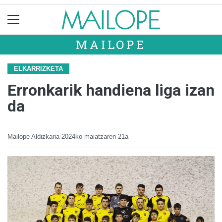
MAILOPE
ELKARRIZKETA
Erronkarik handiena liga izan
da
Mailope Aldizkaria
2024ko maiatzaren 21a