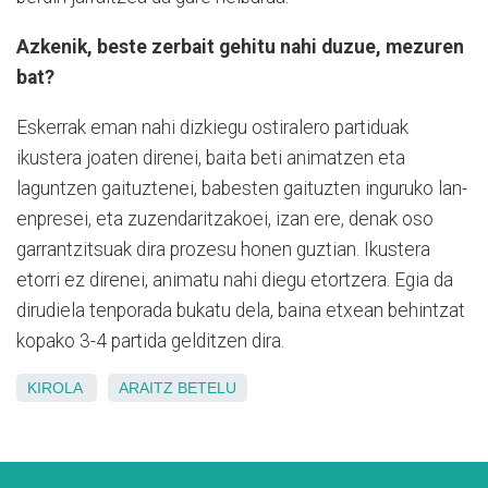
Azkenik, beste zerbait gehitu nahi duzue, mezuren
bat?
Eskerrak eman nahi dizkiegu ostiralero partiduak
ikustera joaten direnei, baita beti animatzen eta
laguntzen gaituztenei, babesten gaituzten inguruko lan-
enpresei, eta zuzendaritzakoei, izan ere, denak oso
garrantzitsuak dira prozesu honen guztian. Ikustera
etorri ez direnei, animatu nahi diegu etortzera. Egia da
dirudiela tenporada bukatu dela, baina etxean behintzat
kopako 3-4 partida gelditzen dira.
KIROLA
ARAITZ
BETELU