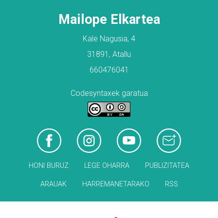
Mailope Elkartea
Kale Nagusia, 4
31891, Atallu
660476041
Codesyntaxek garatua
HONI BURUZ
LEGE OHARRA
PUBLIZITATEA
ARAUAK
HARREMANETARAKO
RSS