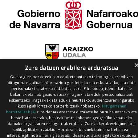
Zure datuen erabilera arduratsua
Gu eta gure bazkideek cookieak eta antzeko teknologiak erabiltzen
ditugu zure gailuan informazioa gordetzeko eta eskuratzeko, eta datu
pertsonalak tratatzeko (adibidez, zure IP helbidea, identifikatzaile
bakarrak eta nabigazio-datuak), iragarki eta eduki pertsonalizatuak
eskaintzeko, iragarkiak eta edukia neurtzeko, audientziaren inguruko
ikuspegiak lortzeko eta zerbitzuak hobetzeko.
Hirugarrenen
hornitzaileek (4)
zure datuak ere trata ditzakete helburu hauetarako eta
beste batzuetarako, besteak beste kokapen geografiko zehatzeko
datuak eta gailuaren ezaugarriak erabiliz. Zure aukerak webgune honi
soilik aplikatzen zaizkio. Hornitzaile batzuek baimena beharrean
interes legitimoa oinarri gisa erabil dezakete; aurka egiteko eskubidea