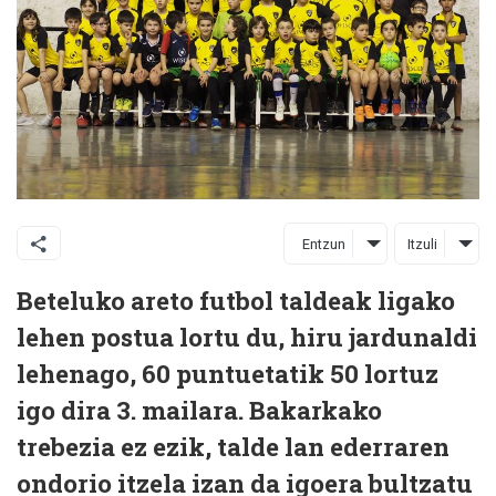
Entzun
Itzuli
Beteluko areto futbol taldeak ligako
lehen postua lortu du, hiru jardunaldi
lehenago, 60 puntuetatik 50 lortuz
igo dira 3. mailara. Bakarkako
trebezia ez ezik, talde lan ederraren
ondorio itzela izan da igoera bultzatu