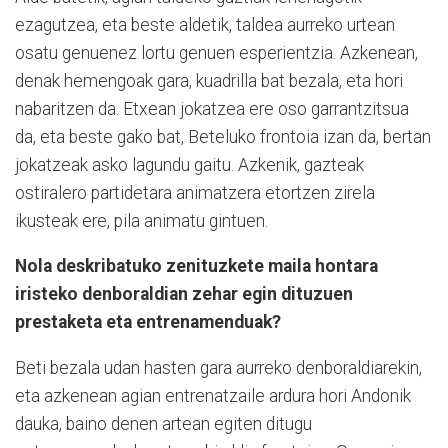
ezagutzea, eta beste aldetik, taldea aurreko urtean
osatu genuenez lortu genuen esperientzia. Azkenean,
denak hemengoak gara, kuadrilla bat bezala, eta hori
nabaritzen da. Etxean jokatzea ere oso garrantzitsua
da, eta beste gako bat, Beteluko frontoia izan da, bertan
jokatzeak asko lagundu gaitu. Azkenik, gazteak
ostiralero partidetara animatzera etortzen zirela
ikusteak ere, pila animatu gintuen.
Nola deskribatuko zenituzkete maila hontara
iristeko denboraldian zehar egin dituzuen
prestaketa eta entrenamenduak?
Beti bezala udan hasten gara aurreko denboraldiarekin,
eta azkenean agian entrenatzaile ardura hori Andonik
dauka, baino denen artean egiten ditugu