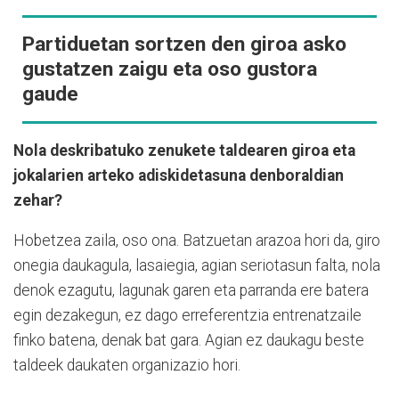
Partiduetan sortzen den giroa asko
gustatzen zaigu eta oso gustora
gaude
Nola deskribatuko zenukete taldearen giroa eta
jokalarien arteko adiskidetasuna denboraldian
zehar?
Hobetzea zaila, oso ona. Batzuetan arazoa hori da, giro
onegia daukagula, lasaiegia, agian seriotasun falta, nola
denok ezagutu, lagunak garen eta parranda ere batera
egin dezakegun, ez dago erreferentzia entrenatzaile
finko batena, denak bat gara. Agian ez daukagu beste
taldeek daukaten organizazio hori.