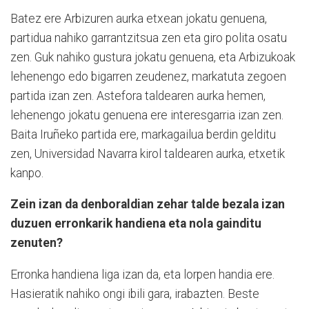
Batez ere Arbizuren aurka etxean jokatu genuena,
partidua nahiko garrantzitsua zen eta giro polita osatu
zen. Guk nahiko gustura jokatu genuena, eta Arbizukoak
lehenengo edo bigarren zeudenez, markatuta zegoen
partida izan zen. Astefora taldearen aurka hemen,
lehenengo jokatu genuena ere interesgarria izan zen.
Baita Iruñeko partida ere, markagailua berdin gelditu
zen, Universidad Navarra kirol taldearen aurka, etxetik
kanpo.
Zein izan da denboraldian zehar talde bezala izan
duzuen erronkarik handiena eta nola gainditu
zenuten?
Erronka handiena liga izan da, eta lorpen handia ere.
Hasieratik nahiko ongi ibili gara, irabazten. Beste