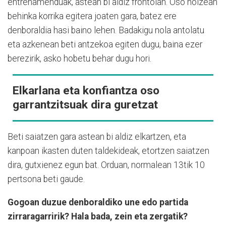
entrenamenduak, astean bi aldiz frontoian. Oso noizean
behinka korrika egitera joaten gara, batez ere
denboraldia hasi baino lehen. Badakigu nola antolatu
eta azkenean beti antzekoa egiten dugu, baina ezer
berezirik, asko hobetu behar dugu hori.
Elkarlana eta konfiantza oso
garrantzitsuak dira guretzat
Beti saiatzen gara astean bi aldiz elkartzen, eta
kanpoan ikasten duten taldekideak, etortzen saiatzen
dira, gutxienez egun bat. Orduan, normalean 13tik 10
pertsona beti gaude.
Gogoan duzue denboraldiko une edo partida
zirraragarririk? Hala bada, zein eta zergatik?