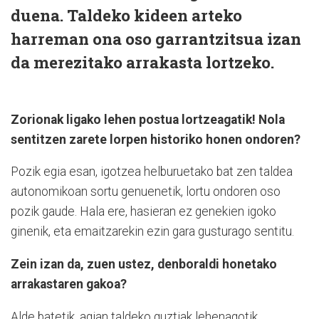
duena. Taldeko kideen arteko
harreman ona oso garrantzitsua izan
da merezitako arrakasta lortzeko.
Zorionak ligako lehen postua lortzeagatik! Nola
sentitzen zarete lorpen historiko honen ondoren?
Pozik egia esan, igotzea helburuetako bat zen taldea
autonomikoan sortu genuenetik, lortu ondoren oso
pozik gaude. Hala ere, hasieran ez genekien igoko
ginenik, eta emaitzarekin ezin gara gusturago sentitu.
Zein izan da, zuen ustez, denboraldi honetako
arrakastaren gakoa?
Alde batetik, agian taldeko guztiak lehenagotik