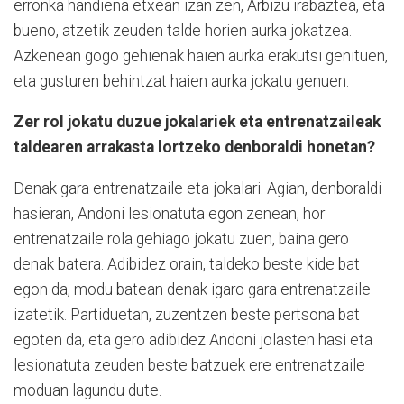
erronka handiena etxean izan zen, Arbizu irabaztea, eta
bueno, atzetik zeuden talde horien aurka jokatzea.
Azkenean gogo gehienak haien aurka erakutsi genituen,
eta gusturen behintzat haien aurka jokatu genuen.
Zer rol jokatu duzue jokalariek eta entrenatzaileak
taldearen arrakasta lortzeko denboraldi honetan?
Denak gara entrenatzaile eta jokalari. Agian, denboraldi
hasieran, Andoni lesionatuta egon zenean, hor
entrenatzaile rola gehiago jokatu zuen, baina gero
denak batera. Adibidez orain, taldeko beste kide bat
egon da, modu batean denak igaro gara entrenatzaile
izatetik. Partiduetan, zuzentzen beste pertsona bat
egoten da, eta gero adibidez Andoni jolasten hasi eta
lesionatuta zeuden beste batzuek ere entrenatzaile
moduan lagundu dute.