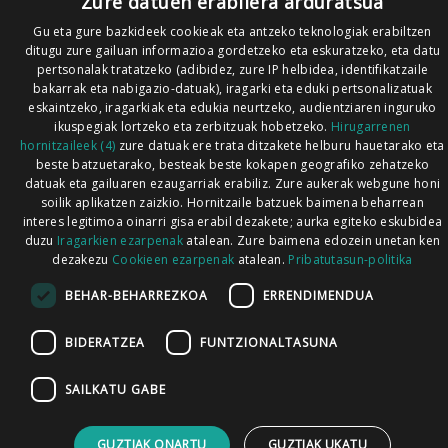
Zure datuen erabilera arduratsua
Gu eta gure bazkideek cookieak eta antzeko teknologiak erabiltzen
ditugu zure gailuan informazioa gordetzeko eta eskuratzeko, eta datu
pertsonalak tratatzeko (adibidez, zure IP helbidea, identifikatzaile
bakarrak eta nabigazio-datuak), iragarki eta eduki pertsonalizatuak
eskaintzeko, iragarkiak eta edukia neurtzeko, audientziaren inguruko
ikuspegiak lortzeko eta zerbitzuak hobetzeko.
Hirugarrenen
hornitzaileek (4)
zure datuak ere trata ditzakete helburu hauetarako eta
beste batzuetarako, besteak beste kokapen geografiko zehatzeko
datuak eta gailuaren ezaugarriak erabiliz. Zure aukerak webgune honi
soilik aplikatzen zaizkio. Hornitzaile batzuek baimena beharrean
interes legitimoa oinarri gisa erabil dezakete; aurka egiteko eskubidea
duzu
Iragarkien ezarpenak
atalean. Zure baimena edozein unetan ken
dezakezu
Cookieen ezarpenak
atalean.
Pribatutasun-politika
BEHAR-BEHARREZKOA
ERRENDIMENDUA
BIDERATZEA
FUNTZIONALTASUNA
SAILKATU GABE
GUZTIAK ONARTU
GUZTIAK UKATU