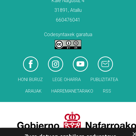
Kale Nagusia, 4
31891, Atallu
660476041
Codesyntaxek garatua
HONI BURUZ
LEGE OHARRA
PUBLIZITATEA
ARAUAK
HARREMANETARAKO
RSS