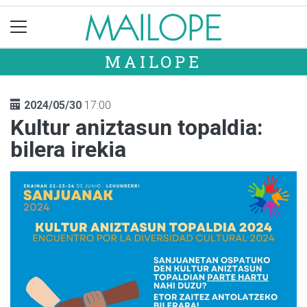
MAILOPE
2024/05/30
17:00
Kultur aniztasun topaldia:
bilera irekia