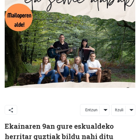
Entzun
Itzuli
Ekainaren 9an gure eskualdeko
herritar guztiak bildu nahi ditu