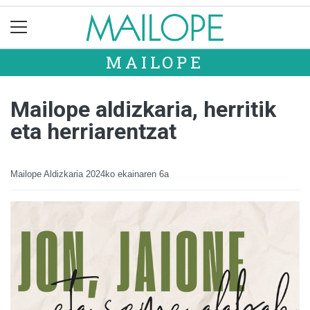
MAILOPE
Mailope aldizkaria, herritik
eta herriarentzat
Mailope Aldizkaria
2024ko ekainaren 6a