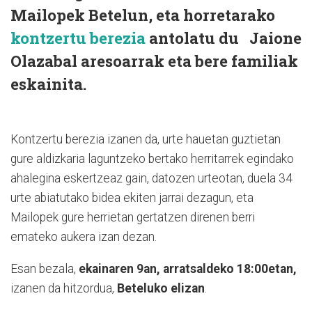
Mailopek Betelun, eta horretarako
kontzertu berezia
antolatu du Jaione
Olazabal aresoarrak eta bere familiak
eskainita.
Kontzertu berezia izanen da, urte hauetan guztietan
gure aldizkaria laguntzeko bertako herritarrek egindako
ahalegina eskertzeaz gain, datozen urteotan, duela 34
urte abiatutako bidea ekiten jarrai dezagun, eta
Mailopek gure herrietan gertatzen direnen berri
emateko aukera izan dezan.
Esan bezala,
ekainaren 9an, arratsaldeko 18:00etan,
izanen da hitzordua,
Beteluko elizan
.