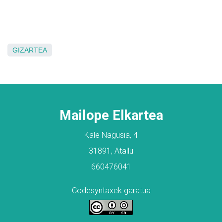
GIZARTEA
Mailope Elkartea
Kale Nagusia, 4
31891, Atallu
660476041
Codesyntaxek garatua