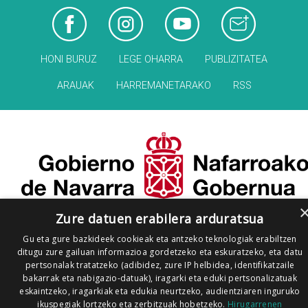
HONI BURUZ
LEGE OHARRA
PUBLIZITATEA
ARAUAK
HARREMANETARAKO
RSS
Zure datuen erabilera arduratsua
Gu eta gure bazkideek cookieak eta antzeko teknologiak erabiltzen
ditugu zure gailuan informazioa gordetzeko eta eskuratzeko, eta datu
pertsonalak tratatzeko (adibidez, zure IP helbidea, identifikatzaile
bakarrak eta nabigazio-datuak), iragarki eta eduki pertsonalizatuak
eskaintzeko, iragarkiak eta edukia neurtzeko, audientziaren inguruko
ikuspegiak lortzeko eta zerbitzuak hobetzeko.
Hirugarrenen