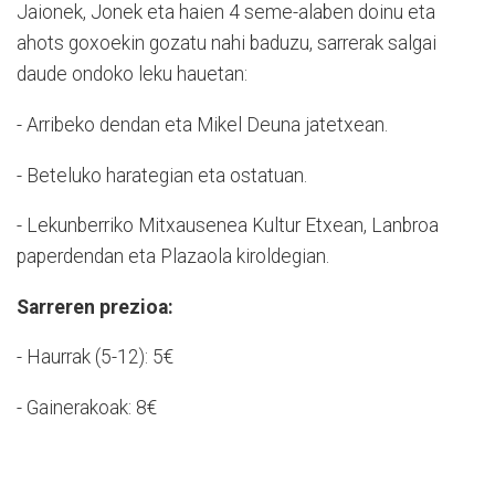
Jaionek, Jonek eta haien 4 seme-alaben doinu eta
ahots goxoekin gozatu nahi baduzu, sarrerak salgai
daude ondoko leku hauetan:
- Arribeko dendan eta Mikel Deuna jatetxean.
- Beteluko harategian eta ostatuan.
- Lekunberriko Mitxausenea Kultur Etxean, Lanbroa
paperdendan eta Plazaola kiroldegian.
Sarreren prezioa:
- Haurrak (5-12): 5€
- Gainerakoak: 8€