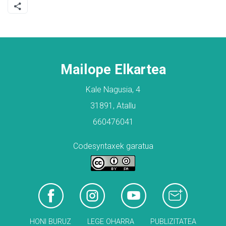
Mailope Elkartea
Kale Nagusia, 4
31891, Atallu
660476041
Codesyntaxek garatua
HONI BURUZ
LEGE OHARRA
PUBLIZITATEA