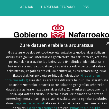
ARAUAK
HARREMANETARAKO
RSS
Zure datuen erabilera arduratsua
Gu eta gure bazkideek cookieak eta antzeko teknologiak erabiltzen
ditugu zure gailuan informazioa gordetzeko eta eskuratzeko, eta datu
pertsonalak tratatzeko (adibidez, zure IP helbidea, identifikatzaile
bakarrak eta nabigazio-datuak), iragarki eta eduki pertsonalizatuak
eskaintzeko, iragarkiak eta edukia neurtzeko, audientziaren inguruko
ikuspegiak lortzeko eta zerbitzuak hobetzeko.
Hirugarrenen
hornitzaileek (4)
zure datuak ere trata ditzakete helburu hauetarako eta
beste batzuetarako, besteak beste kokapen geografiko zehatzeko
datuak eta gailuaren ezaugarriak erabiliz. Zure aukerak webgune honi
soilik aplikatzen zaizkio. Hornitzaile batzuek baimena beharrean
interes legitimoa oinarri gisa erabil dezakete; aurka egiteko eskubidea
duzu
Iragarkien ezarpenak
atalean. Zure baimena edozein unetan ken
dezakezu
Cookieen ezarpenak
atalean.
Pribatutasun-politika