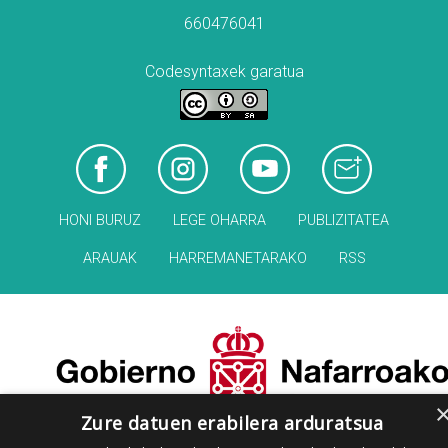
660476041
Codesyntaxek garatua
HONI BURUZ
LEGE OHARRA
PUBLIZITATEA
ARAUAK
HARREMANETARAKO
RSS
Zure datuen erabilera arduratsua