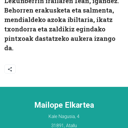
Lekunberrin irailaren 1ean, igandez.
Behorren erakusketa eta salmenta,
mendialdeko azoka ibiltaria, ikatz
txondorra eta zaldikiz egindako
pintxoak dastatzeko aukera izango
da.
Mailope Elkartea
Kale Nagusia, 4
31891, Atallu