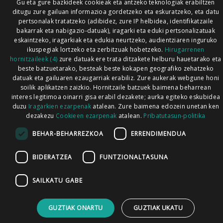
Gu eta gure bazkideek cookieak eta antzeko teknologiak erabiltzen
ditugu zure gailuan informazioa gordetzeko eta eskuratzeko, eta datu
pertsonalak tratatzeko (adibidez, zure IP helbidea, identifikatzaile
bakarrak eta nabigazio-datuak), iragarki eta eduki pertsonalizatuak
eskaintzeko, iragarkiak eta edukia neurtzeko, audientziaren inguruko
ikuspegiak lortzeko eta zerbitzuak hobetzeko.
Hirugarrenen
hornitzaileek (4)
zure datuak ere trata ditzakete helburu hauetarako eta
beste batzuetarako, besteak beste kokapen geografiko zehatzeko
datuak eta gailuaren ezaugarriak erabiliz. Zure aukerak webgune honi
soilik aplikatzen zaizkio. Hornitzaile batzuek baimena beharrean
interes legitimoa oinarri gisa erabil dezakete; aurka egiteko eskubidea
duzu
Iragarkien ezarpenak
atalean. Zure baimena edozein unetan ken
dezakezu
Cookieen ezarpenak
atalean.
Pribatutasun-politika
BEHAR-BEHARREZKOA
ERRENDIMENDUA
BIDERATZEA
FUNTZIONALTASUNA
SAILKATU GABE
GUZTIAK ONARTU
GUZTIAK UKATU