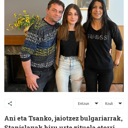
Entzun
Itzuli
Ani eta Tsanko, jaiotzez bulgariarrak,
Stanislavak hiru urte zituela etorri