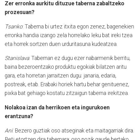
Zer erronka aurkitu dituzue taberna zabaltzeko
prozesuan?
Tsanko
: Taberna bi urtez itxita egon zenez, bagenekien
erronka handia izango zela horrelako leku bat ireki tzea
eta horrek sortzen duen urduritasuna kudeatzea.
Stanislava
: Tabernan ez dugu ezer nabarmenik berritu,
baina bezeroentzako produktu egokiak bilatzen aritu
gara, eta horretan jarraitzen dugu: janaria, edaria,
postreak, etab. Erabaki horiek hartu behar genituenez,
pixka bat gehiago kostatu zitzaigun taberna irekitzea.
Nolakoa izan da herrikoen eta ingurukoen
erantzuna?
Ani
: Bezero guztiak oso atseginak eta maitagarriak dira.
Beti etortzen dira tabernara; oso pozik gaude bertako