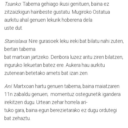
Tsanko
: Taberna gehiago ikusi genituen, baina ez
zitzaizkigun hainbeste gustatu. Mugiroko Ostatua
aurkitu ahal genuen lekurik hoberena dela
uste dut.
Stanislava
: Nire gurasoek leku ireki bat bilatu nahi zuten,
bertan taberna
bat martxan jartzeko. Denbora luzez aritu ziren bilatzen,
inguruko lekuetan batez ere. Aukera hau aurkitu
zutenean betetako amets bat izan zen.
Ani
: Martxoan hartu genuen taberna, baina maiatzaren
11n zabaldu genuen; momentuz ostegunetik igandera
irekitzen dugu. Urtean zehar horrela ari-
tuko gara, baina egun berezietarako ez dugu ordutegi
bat zehaztu.