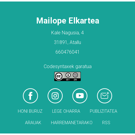
Mailope Elkartea
Kale Nagusia, 4
31891, Atallu
660476041
Codesyntaxek garatua
HONI BURUZ
LEGE OHARRA
PUBLIZITATEA
ARAUAK
HARREMANETARAKO
RSS