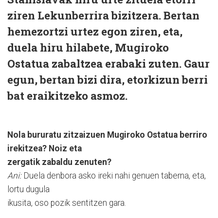
ziren Lekunberrira bizitzera. Bertan
hemezortzi urtez egon ziren, eta,
duela hiru hilabete, Mugiroko
Ostatua zabaltzea erabaki zuten. Gaur
egun, bertan bizi dira, etorkizun berri
bat eraikitzeko asmoz.
Nola bururatu zitzaizuen Mugiroko Ostatua berriro
irekitzea? Noiz eta
zergatik zabaldu zenuten?
Ani:
Duela denbora asko ireki nahi genuen taberna, eta,
lortu dugula
ikusita, oso pozik sentitzen gara.