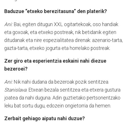
Baduzue “etxeko berezitasuna” den platerik?
Ani:
Bai, egiten ditugun XXL ogitartekoak, oso handiak
eta goxoak, eta etxeko postreak, nik betidanik egiten
ditudanak eta nire espezialitatea direnak: azenario-tarta,
gazta-tarta, etxeko jogurta eta horrelako postreak.
Zer giro eta esperientzia eskaini nahi diezue
bezeroei?
Ani:
Nik nahi dudana da bezeroak pozik sentitzea.
Stanislava
: Etxean bezala sentitzea eta etxera gustura
joatea da nahi duguna. Adin guztietako pertsonentzako
leku bat sortu dugu, edozein ongietorria da hemen.
Zerbait gehiago aipatu nahi duzue?