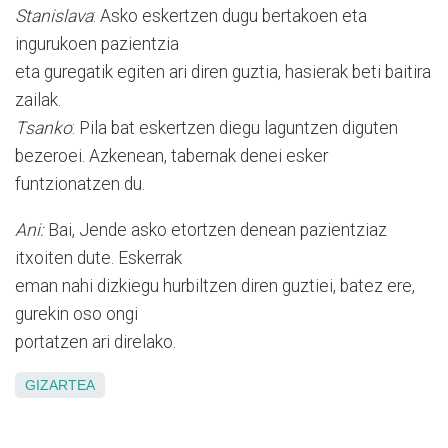
Stanislava
: Asko eskertzen dugu bertakoen eta
ingurukoen pazientzia
eta guregatik egiten ari diren guztia, hasierak beti baitira
zailak.
Tsanko
: Pila bat eskertzen diegu laguntzen diguten
bezeroei. Azkenean, tabernak denei esker
funtzionatzen du.
Ani:
Bai, Jende asko etortzen denean pazientziaz
itxoiten dute. Eskerrak
eman nahi dizkiegu hurbiltzen diren guztiei, batez ere,
gurekin oso ongi
portatzen ari direlako.
GIZARTEA