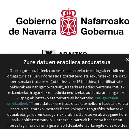
Zure datuen erabilera arduratsua
Gu eta gure bazkideek cookieak eta antzeko teknologiak erabiltzen
ditugu zure gailuan informazioa gordetzeko eta eskuratzeko, eta datu
pertsonalak tratatzeko (adibidez, zure IP helbidea, identifikatzaile
bakarrak eta nabigazio-datuak), iragarki eta eduki pertsonalizatuak
eskaintzeko, iragarkiak eta edukia neurtzeko, audientziaren inguruko
ikuspegiak lortzeko eta zerbitzuak hobetzeko.
Hirugarrenen
hornitzaileek (4)
zure datuak ere trata ditzakete helburu hauetarako eta
beste batzuetarako, besteak beste kokapen geografiko zehatzeko
datuak eta gailuaren ezaugarriak erabiliz. Zure aukerak webgune honi
soilik aplikatzen zaizkio. Hornitzaile batzuek baimena beharrean
interes legitimoa oinarri gisa erabil dezakete; aurka egiteko eskubidea