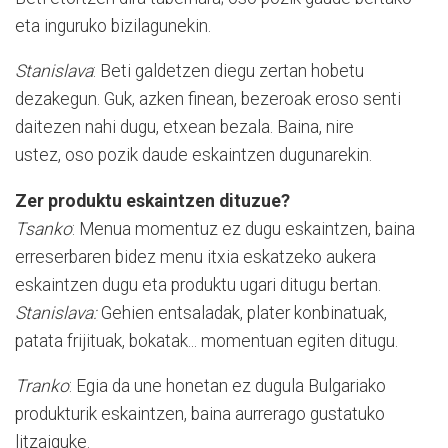
eta inguruko bizilagunekin.
Stanislava
: Beti galdetzen diegu zertan hobetu
dezakegun. Guk, azken finean, bezeroak eroso senti
daitezen nahi dugu, etxean bezala. Baina, nire
ustez, oso pozik daude eskaintzen dugunarekin.
Zer produktu eskaintzen dituzue?
Tsanko
: Menua momentuz ez dugu eskaintzen, baina
erreserbaren bidez menu itxia eskatzeko aukera
eskaintzen dugu eta produktu ugari ditugu bertan.
Stanislava:
Gehien entsaladak, plater konbinatuak,
patata frijituak, bokatak... momentuan egiten ditugu.
Tranko
: Egia da une honetan ez dugula Bulgariako
produkturik eskaintzen, baina aurrerago gustatuko
litzaiguke.