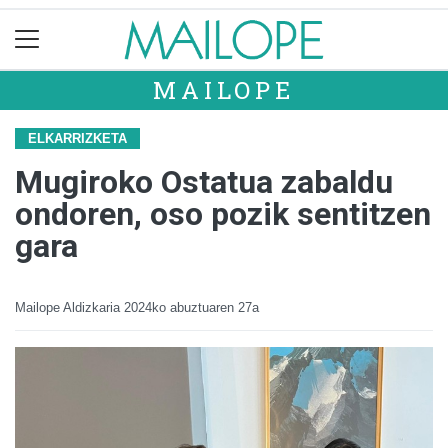
MAILOPE
ELKARRIZKETA
Mugiroko Ostatua zabaldu
ondoren, oso pozik sentitzen
gara
Mailope Aldizkaria
2024ko abuztuaren 27a