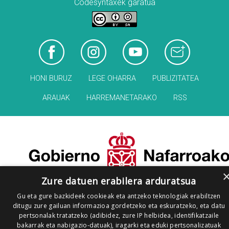
Codesyntaxek garatua
HONI BURUZ
LEGE OHARRA
PUBLIZITATEA
ARAUAK
HARREMANETARAKO
RSS
Zure datuen erabilera arduratsua
Gu eta gure bazkideek cookieak eta antzeko teknologiak erabiltzen
ditugu zure gailuan informazioa gordetzeko eta eskuratzeko, eta datu
pertsonalak tratatzeko (adibidez, zure IP helbidea, identifikatzaile
bakarrak eta nabigazio-datuak), iragarki eta eduki pertsonalizatuak