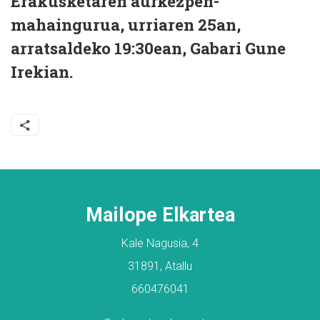
Erakusketaren aurkezpen-
mahaingurua, urriaren 25an,
arratsaldeko 19:30ean, Gabari Gune
Irekian.
Mailope Elkartea
Kale Nagusia, 4
31891, Atallu
660476041