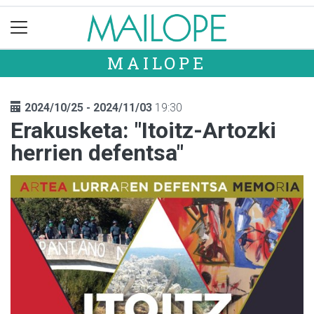
MAILOPE
2024/10/25 - 2024/11/03
19:30
Erakusketa: "Itoitz-Artozki
herrien defentsa"