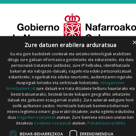
Zure datuen erabilera arduratsua
Gu eta gure bazkideek cookieak eta antzeko teknologiak erabiltzen
ditugu zure gailuan informazioa gordetzeko eta eskuratzeko, eta datu
pertsonalak tratatzeko (adibidez, zure IP helbidea, identifikatzaile
bakarrak eta nabigazio-datuak), iragarki eta eduki pertsonalizatuak
eskaintzeko, iragarkiak eta edukia neurtzeko, audientziaren inguruko
ikuspegiak lortzeko eta zerbitzuak hobetzeko.
Hirugarrenen
hornitzaileek (4)
zure datuak ere trata ditzakete helburu hauetarako eta
beste batzuetarako, besteak beste kokapen geografiko zehatzeko
datuak eta gailuaren ezaugarriak erabiliz. Zure aukerak webgune honi
soilik aplikatzen zaizkio. Hornitzaile batzuek baimena beharrean
interes legitimoa oinarri gisa erabil dezakete; aurka egiteko eskubidea
duzu
Iragarkien ezarpenak
atalean. Zure baimena edozein unetan ken
dezakezu
Cookieen ezarpenak
atalean.
Pribatutasun-politika
BEHAR-BEHARREZKOA
ERRENDIMENDUA