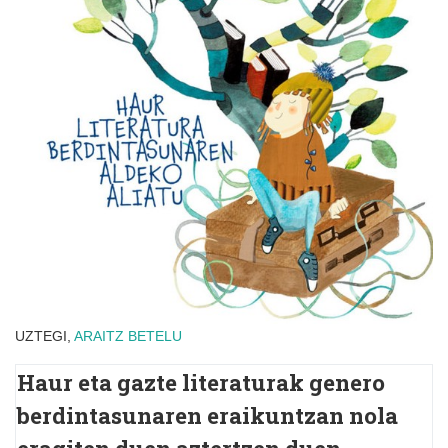
UZTEGI,
ARAITZ
BETELU
Haur eta gazte literaturak genero
berdintasunaren eraikuntzan nola