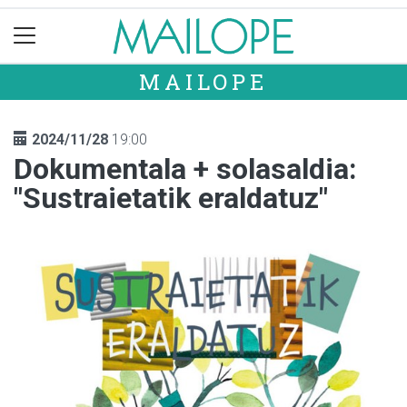
MAILOPE
2024/11/28
19:00
Dokumentala + solasaldia:
"Sustraietatik eraldatuz"