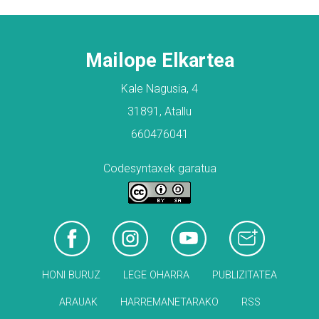
Mailope Elkartea
Kale Nagusia, 4
31891, Atallu
660476041
Codesyntaxek garatua
HONI BURUZ
LEGE OHARRA
PUBLIZITATEA
ARAUAK
HARREMANETARAKO
RSS