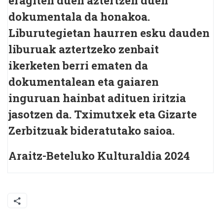
eragiten duen aztertzen duen
dokumentala da honakoa.
Liburutegietan haurren esku dauden
liburuak aztertzeko zenbait
ikerketen berri ematen da
dokumentalean eta gaiaren
inguruan hainbat adituen iritzia
jasotzen da. Tximutxek eta Gizarte
Zerbitzuak bideratutako saioa.
Araitz-Beteluko Kulturaldia 2024