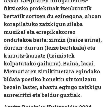
Oskar Alegriaren hirugarren ez-
fikziozko proiektuak izenburutik
bertatik sortzen du ezinegona, ahoan
korapilatuko zaizkigun silaba
musikal eta errepikakorrez
ondutakoa baita: zinzin (haize arina),
durrun-durrun (leize bertikala) eta
kurrutz-karratz (tximistek
kolpatutako gailurra). Baina, lasai.
Memoriaren zirrikituetara egindako
bidaia poetiko honekin sintonizatu
bezain laster, ahaztu egingo zaizkigu
aurreiritzi eta beldur guztiak.