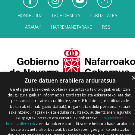
HONI BURUZ
LEGE OHARRA
PUBLIZITATEA
ARAUAK
HARREMANETARAKO
RSS
Zure datuen erabilera arduratsua
Gu eta gure bazkideek cookieak eta antzeko teknologiak erabiltzen
ditugu zure gailuan informazioa gordetzeko eta eskuratzeko, eta datu
pertsonalak tratatzeko (adibidez, zure IP helbidea, identifikatzaile
bakarrak eta nabigazio-datuak), iragarki eta eduki pertsonalizatuak
eskaintzeko, iragarkiak eta edukia neurtzeko, audientziaren inguruko
ikuspegiak lortzeko eta zerbitzuak hobetzeko.
Hirugarrenen
hornitzaileek (4)
zure datuak ere trata ditzakete helburu hauetarako eta
beste batzuetarako, besteak beste kokapen geografiko zehatzeko