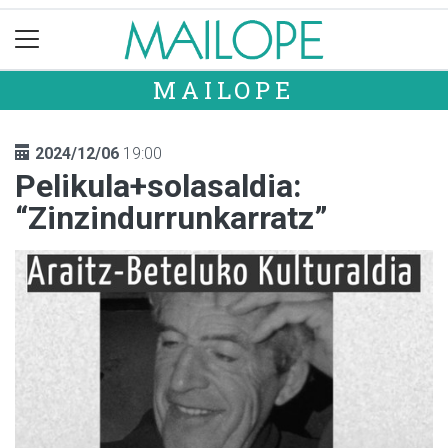
MAILOPE
2024/12/06
19:00
Pelikula+solasaldia:
“Zinzindurrunkarratz”