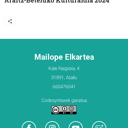
Araitz-Beteluko Kulturaldia 2024
Mailope Elkartea
Kale Nagusia, 4
31891, Atallu
660476041
Codesyntaxek garatua