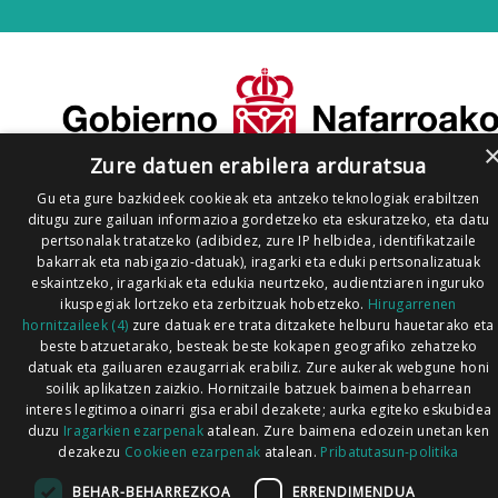
Zure datuen erabilera arduratsua
Gu eta gure bazkideek cookieak eta antzeko teknologiak erabiltzen
ditugu zure gailuan informazioa gordetzeko eta eskuratzeko, eta datu
pertsonalak tratatzeko (adibidez, zure IP helbidea, identifikatzaile
bakarrak eta nabigazio-datuak), iragarki eta eduki pertsonalizatuak
eskaintzeko, iragarkiak eta edukia neurtzeko, audientziaren inguruko
ikuspegiak lortzeko eta zerbitzuak hobetzeko.
Hirugarrenen
hornitzaileek (4)
zure datuak ere trata ditzakete helburu hauetarako eta
beste batzuetarako, besteak beste kokapen geografiko zehatzeko
datuak eta gailuaren ezaugarriak erabiliz. Zure aukerak webgune honi
soilik aplikatzen zaizkio. Hornitzaile batzuek baimena beharrean
interes legitimoa oinarri gisa erabil dezakete; aurka egiteko eskubidea
duzu
Iragarkien ezarpenak
atalean. Zure baimena edozein unetan ken
dezakezu
Cookieen ezarpenak
atalean.
Pribatutasun-politika
BEHAR-BEHARREZKOA
ERRENDIMENDUA