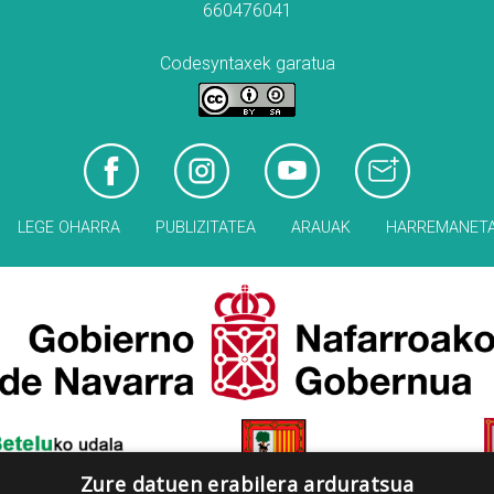
660476041
Codesyntaxek garatua
LEGE OHARRA
PUBLIZITATEA
ARAUAK
HARREMANET
Zure datuen erabilera arduratsua