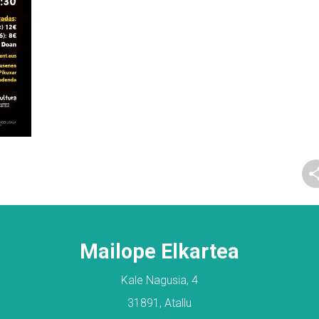
Mailope Elkartea
Kale Nagusia, 4
31891, Atallu