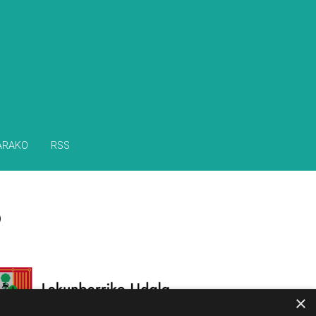
ARAKO
RSS
×