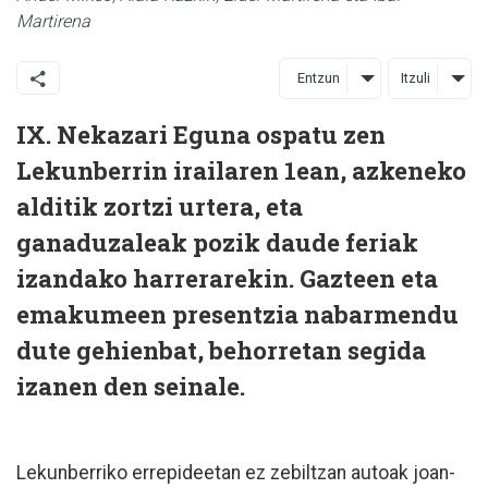
Martirena
Entzun
Itzuli
IX. Nekazari Eguna ospatu zen
Lekunberrin irailaren 1ean, azkeneko
alditik zortzi urtera, eta
ganaduzaleak pozik daude feriak
izandako harrerarekin. Gazteen eta
emakumeen presentzia nabarmendu
dute gehienbat, behorretan segida
izanen den seinale.
Lekunberriko errepideetan ez zebiltzan autoak joan-