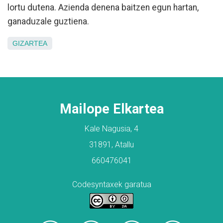
lortu dutena. Azienda denena baitzen egun hartan,
ganaduzale guztiena.
GIZARTEA
Mailope Elkartea
Kale Nagusia, 4
31891, Atallu
660476041
Codesyntaxek garatua