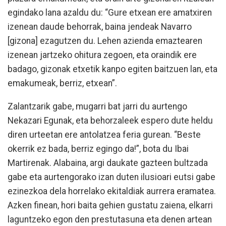
egindako lana azaldu du: “Gure etxean ere amatxiren
izenean daude behorrak, baina jendeak Navarro
[gizona] ezagutzen du. Lehen azienda emaztearen
izenean jartzeko ohitura zegoen, eta oraindik ere
badago, gizonak etxetik kanpo egiten baitzuen lan, eta
emakumeak, berriz, etxean”.
Zalantzarik gabe, mugarri bat jarri du aurtengo
Nekazari Egunak, eta behorzaleek espero dute heldu
diren urteetan ere antolatzea feria gurean. “Beste
okerrik ez bada, berriz egingo da!”, bota du Ibai
Martirenak. Alabaina, argi daukate gazteen bultzada
gabe eta aurtengorako izan duten ilusioari eutsi gabe
ezinezkoa dela horrelako ekitaldiak aurrera eramatea.
Azken finean, hori baita gehien gustatu zaiena, elkarri
laguntzeko egon den prestutasuna eta denen artean