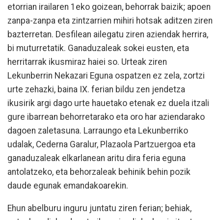
etorrian irailaren 1eko goizean, behorrak baizik; apoen
zanpa-zanpa eta zintzarrien mihiri hotsak aditzen ziren
bazterretan. Desfilean ailegatu ziren aziendak herrira,
bi muturretatik. Ganaduzaleak sokei eusten, eta
herritarrak ikusmiraz haiei so. Urteak ziren
Lekunberrin Nekazari Eguna ospatzen ez zela, zortzi
urte zehazki, baina IX. ferian bildu zen jendetza
ikusirik argi dago urte hauetako etenak ez duela itzali
gure ibarrean behorretarako eta oro har aziendarako
dagoen zaletasuna. Larraungo eta Lekunberriko
udalak, Cederna Garalur, Plazaola Partzuergoa eta
ganaduzaleak elkarlanean aritu dira feria eguna
antolatzeko, eta behorzaleak behinik behin pozik
daude egunak emandakoarekin.
Ehun abelburu inguru juntatu ziren ferian; behiak,