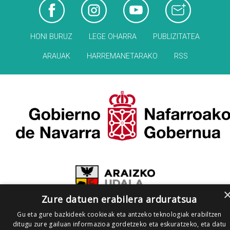
HONI BURUZ
LEGE OHARRA
PUBLIZITATEA
ARAUAK
HARREMANETARAKO
RSS
Zure datuen erabilera arduratsua
Gu eta gure bazkideek cookieak eta antzeko teknologiak erabiltzen
ditugu zure gailuan informazioa gordetzeko eta eskuratzeko, eta datu