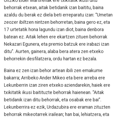
Uitziko Eider Martirenak ere txikitatik ikusi ditu
behorrak etxean, aitak betidanik izan baititu, baina
azaldu du berak ez diela beti erreparatu izan: “Umetan
zeozer ibiltzen nintzen behorretan, baina gero ez, eta
17 urtetatik hona lagundu izan diot, baina denbora
batean ez. Aitak lehen ere ekartzen zituen behorrak
Nekazari Egunera, eta premio batzuk ere irabazi izan
ditu”. Aurten, gainera, alaba bera atera zen etxeko
behorrekin desfilatzera, ordu hartan ez bezala.
Baina ez zen izan behor artean ibili zen emakume
bakarra; Arribeko Ander Mikeo eta bere arreba ere
Lekunberrin izan ziren etxeko aziendarekin, haiek ere
txikitatik ikusi baitituzte behorrak haienean. “Aitak
betidanik izan ditu behorrak, eta osabak ere bai”.
Lekunberrira ez ezik, Urdazubira ere eraman zituzten
behorrak mikeotarrek irailean; han bai, lehiatzera, eta