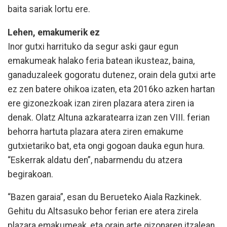
baita sariak lortu ere.
Lehen, emakumerik ez
Inor gutxi harrituko da segur aski gaur egun
emakumeak halako feria batean ikusteaz, baina,
ganaduzaleek gogoratu dutenez, orain dela gutxi arte
ez zen batere ohikoa izaten, eta 2016ko azken hartan
ere gizonezkoak izan ziren plazara atera ziren ia
denak. Olatz Altuna azkaratearra izan zen VIII. ferian
behorra hartuta plazara atera ziren emakume
gutxietariko bat, eta ongi gogoan dauka egun hura.
“Eskerrak aldatu den”, nabarmendu du atzera
begirakoan.
“Bazen garaia”, esan du Berueteko Aiala Razkinek.
Gehitu du Altsasuko behor ferian ere atera zirela
plazara emakumeak, eta orain arte gizonaren itzalean