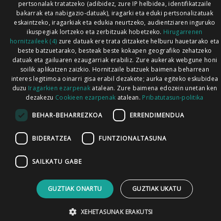
pertsonalak tratatzeko (adibidez, zure IP helbidea, identifikatzaile
bakarrak eta nabigazio-datuak), iragarki eta eduki pertsonalizatuak
eskaintzeko, iragarkiak eta edukia neurtzeko, audientziaren inguruko
ikuspegiak lortzeko eta zerbitzuak hobetzeko.
Hirugarrenen
hornitzaileek (4)
zure datuak ere trata ditzakete helburu hauetarako eta
beste batzuetarako, besteak beste kokapen geografiko zehatzeko
datuak eta gailuaren ezaugarriak erabiliz. Zure aukerak webgune honi
soilik aplikatzen zaizkio. Hornitzaile batzuek baimena beharrean
interes legitimoa oinarri gisa erabil dezakete; aurka egiteko eskubidea
duzu
Iragarkien ezarpenak
atalean. Zure baimena edozein unetan ken
dezakezu
Cookieen ezarpenak
atalean.
Pribatutasun-politika
BEHAR-BEHARREZKOA
ERRENDIMENDUA
BIDERATZEA
FUNTZIONALTASUNA
SAILKATU GABE
GUZTIAK ONARTU
GUZTIAK UKATU
XEHETASUNAK ERAKUTSI