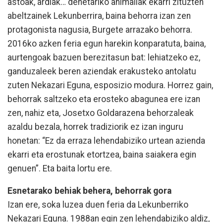
astoak, ardiak… denetariko animaliak ekarri zituzten
abeltzainek Lekunberrira, baina behorra izan zen
protagonista nagusia, Burgete arrazako behorra.
2016ko azken feria egun harekin konparatuta, baina,
aurtengoak bazuen berezitasun bat: lehiatzeko ez,
ganduzaleek beren aziendak erakusteko antolatu
zuten Nekazari Eguna, esposizio modura. Horrez gain,
behorrak saltzeko eta erosteko abagunea ere izan
zen, nahiz eta, Josetxo Goldarazena behorzaleak
azaldu bezala, horrek tradiziorik ez izan inguru
honetan: “Ez da erraza lehendabiziko urtean azienda
ekarri eta erostunak etortzea, baina saiakera egin
genuen”. Eta baita lortu ere.
Esnetarako behiak behera, behorrak gora
Izan ere, soka luzea duen feria da Lekunberriko
Nekazari Eguna. 1988an egin zen lehendabiziko aldiz,