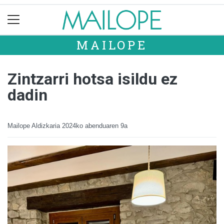
MAILOPE
Zintzarri hotsa isildu ez
dadin
Mailope Aldizkaria
2024ko abenduaren 9a