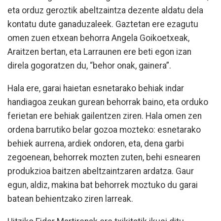
eta orduz geroztik abeltzaintza dezente aldatu dela
kontatu dute ganaduzaleek. Gaztetan ere ezagutu
omen zuen etxean behorra Angela Goikoetxeak,
Araitzen bertan, eta Larraunen ere beti egon izan
direla gogoratzen du, “behor onak, gainera”.
Hala ere, garai haietan esnetarako behiak indar
handiagoa zeukan gurean behorrak baino, eta orduko
ferietan ere behiak gailentzen ziren. Hala omen zen
ordena barrutiko belar gozoa mozteko: esnetarako
behiek aurrena, ardiek ondoren, eta, dena garbi
zegoenean, behorrek mozten zuten, behi esnearen
produkzioa baitzen abeltzaintzaren ardatza. Gaur
egun, aldiz, makina bat behorrek moztuko du garai
batean behientzako ziren larreak.