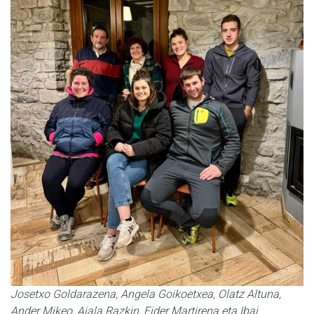
Josetxo Goldarazena, Angela Goikoetxea, Olatz Altuna,
Ander Mikeo, Aiala Razkin, Eider Martirena eta Ibai