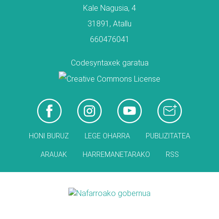
Kale Nagusia, 4
31891, Atallu
660476041
Codesyntaxek garatua
HONI BURUZ
LEGE OHARRA
PUBLIZITATEA
ARAUAK
HARREMANETARAKO
RSS