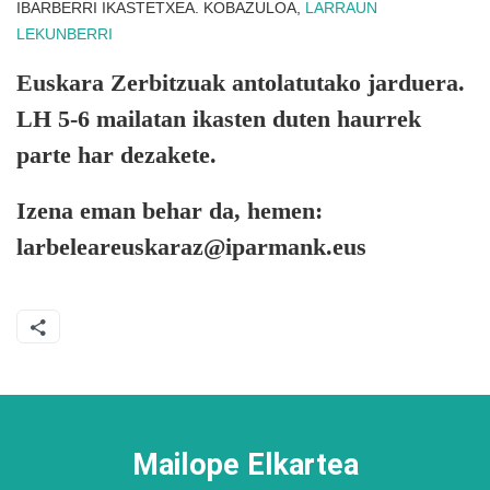
IBARBERRI IKASTETXEA. KOBAZULOA,
LARRAUN
LEKUNBERRI
Euskara Zerbitzuak antolatutako jarduera.
LH 5-6 mailatan ikasten duten haurrek
parte har dezakete.
Izena eman behar da, hemen:
larbeleareuskaraz@iparmank.eus
Mailope Elkartea