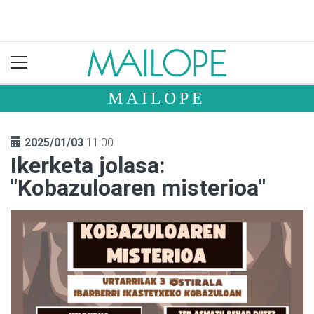
MAILOPE
2025/01/03
11:00
Ikerketa jolasa:
"Kobazuloaren misterioa"