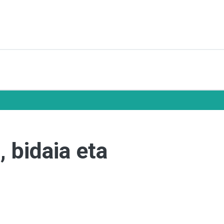
, bidaia eta