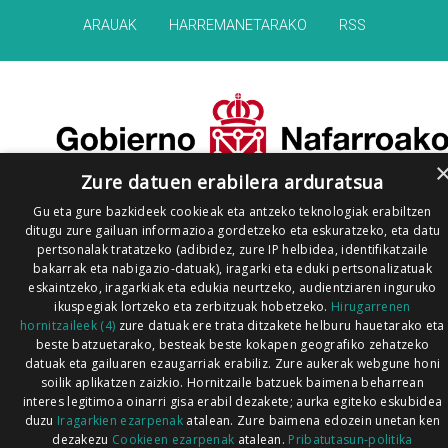
ARAUAK
HARREMANETARAKO
RSS
Zure datuen erabilera arduratsua
Gu eta gure bazkideek cookieak eta antzeko teknologiak erabiltzen
ditugu zure gailuan informazioa gordetzeko eta eskuratzeko, eta datu
pertsonalak tratatzeko (adibidez, zure IP helbidea, identifikatzaile
bakarrak eta nabigazio-datuak), iragarki eta eduki pertsonalizatuak
eskaintzeko, iragarkiak eta edukia neurtzeko, audientziaren inguruko
ikuspegiak lortzeko eta zerbitzuak hobetzeko.
Hirugarrenen
hornitzaileek (4)
zure datuak ere trata ditzakete helburu hauetarako eta
beste batzuetarako, besteak beste kokapen geografiko zehatzeko
datuak eta gailuaren ezaugarriak erabiliz. Zure aukerak webgune honi
soilik aplikatzen zaizkio. Hornitzaile batzuek baimena beharrean
interes legitimoa oinarri gisa erabil dezakete; aurka egiteko eskubidea
duzu
Iragarkien ezarpenak
atalean. Zure baimena edozein unetan ken
dezakezu
Cookieen ezarpenak
atalean.
Pribatutasun-politika