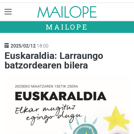
MAILOPE
2025/02/12
18:00
Euskaraldia: Larraungo
batzordearen bilera