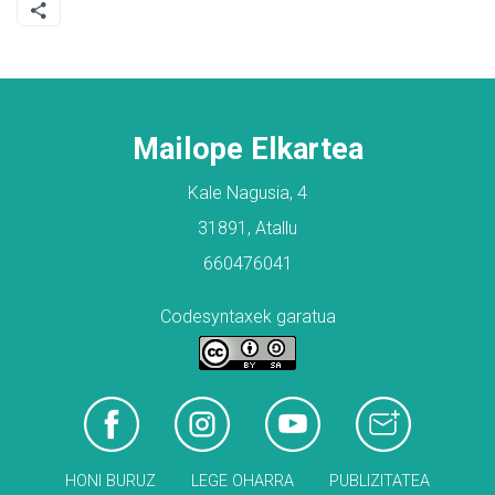
Mailope Elkartea
Kale Nagusia, 4
31891, Atallu
660476041
Codesyntaxek garatua
HONI BURUZ
LEGE OHARRA
PUBLIZITATEA