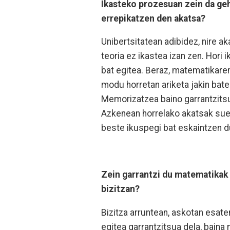
Ikasteko prozesuan zein da ge
errepikatzen den akatsa?
Unibertsitatean adibidez, nire ak
teoria ez ikastea izan zen. Hori
bat egitea. Beraz, matematikaren
modu horretan ariketa jakin bat
Memorizatzea baino garrantzitsua
Azkenean horrelako akatsak suer
beste ikuspegi bat eskaintzen du
Zein garrantzi du matematika
bizitzan?
Bizitza arruntean, askotan esat
egitea garrantzitsua dela, baina