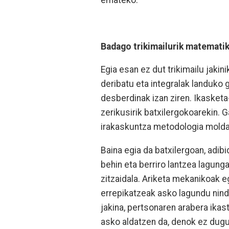
Badago trikimailurik matematik
Egia esan ez dut trikimailu jakin
deribatu eta integralak landuko 
desberdinak izan ziren. Ikasketa
zerikusirik batxilergokoarekin. 
irakaskuntza metodologia moldat
Baina egia da batxilergoan, adibi
behin eta berriro lantzea lagungar
zitzaidala. Ariketa mekanikoak e
errepikatzeak asko lagundu nind
jakina, pertsonaren arabera ika
asko aldatzen da, denok ez du