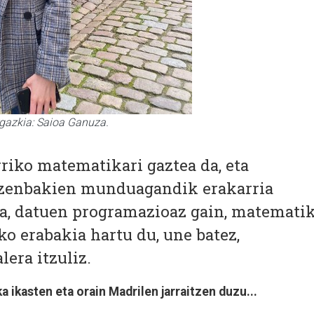
gazkia: Saioa Ganuza.
riko matematikari gaztea da, eta
ta zenbakien munduagandik erakarria
eta, datuen programazioaz gain, matemati
ko erabakia hartu du, une batez,
era itzuliz.
 ikasten eta orain Madrilen jarraitzen duzu...