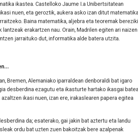
matika ikastea. Castelloko Jaume I.a Unibertsitatean
kasi nuen, eta geroztik, aukera asko izan ditut matematik
rraitzeko. Baina matematika, aljebra eta teoremak berezik
k lantzeak erakartzen nau. Orain, Madrilen egiten ari naizen
zen jarraituko dut, informatika alde batera utzita.
n...
n, Bremen, Alemaniako iparraldean denboraldi bat igaro
ia desberdina ezagutu eta ikasturte hartako ikasgai batea
 azaltzen ikasi nuen, izan ere, irakaslearen papera egitea
sberdina da; esaterako, gai jakin bat aztertu eta landu
asleak ordu bat uzten zuen bakoitzak bere azalpenak