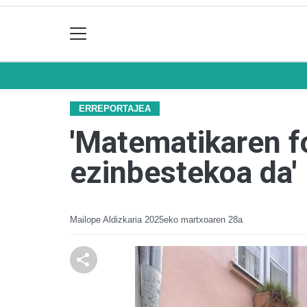
ERREPORTAJEA
'Matematikaren f
ezinbestekoa da'
Mailope Aldizkaria
2025eko martxoaren 28a