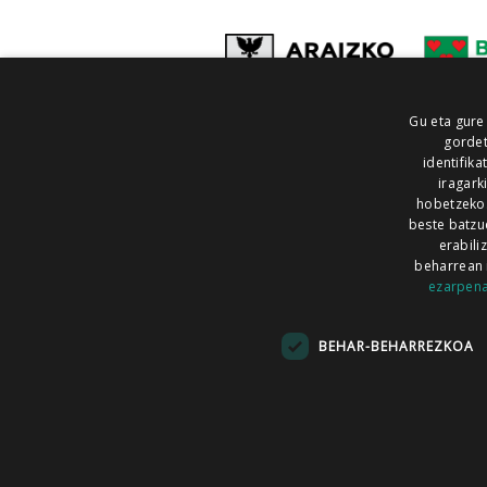
Gu eta gure
gordet
identifika
iragark
hobetzeko
beste batzu
erabili
beharrean 
ezarpen
AIARALDEA
AIKOR
AIURRI
ALEA
BEGITU
ERRAN
EUSKALERRIA IRRA
BEHAR-BEHARREZKOA
KRONIKA
MAILOPE
NOAUA
O