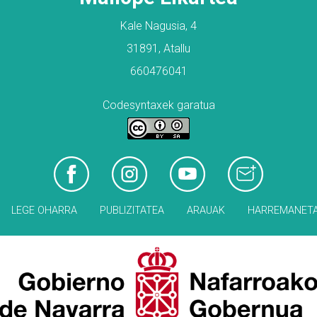
Kale Nagusia, 4
31891, Atallu
660476041
Codesyntaxek garatua
LEGE OHARRA
PUBLIZITATEA
ARAUAK
HARREMANET