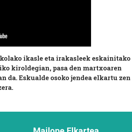
olako ikasle eta irakasleek eskainitako
iko kiroldegian, pasa den martxoaren
an da. Eskualde osoko jendea elkartu zen
era.
Mailope Elkartea