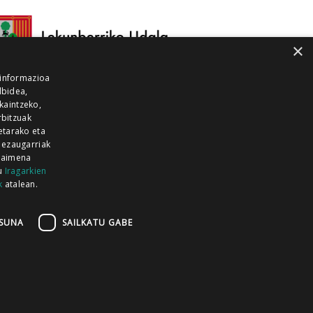
×
 informazioa
lbidea,
skaintzeko,
rbitzuak
etarako eta
 ezaugarriak
 baimena
zu
Iragarkien
k
atalean.
EITIA GUKA
AZKOITIA GUKA
BARRENA
GUKA
GUKA TELEBISTA
HIRUKA
SUNA
SAILKATU GABE
Z GUKA
ZUMAIA GUKA
28 KANALA