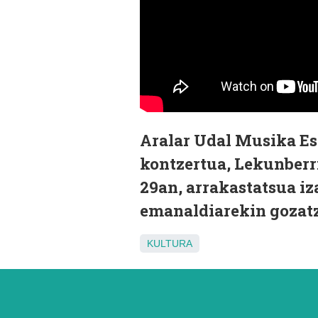
Aralar Udal Musika Esk
kontzertua, Lekunberr
29an, arrakastatsua iz
emanaldiarekin gozatz
KULTURA