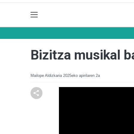
Bizitza musikal b
Mailope Aldizkaria
2025eko apirilaren 2a