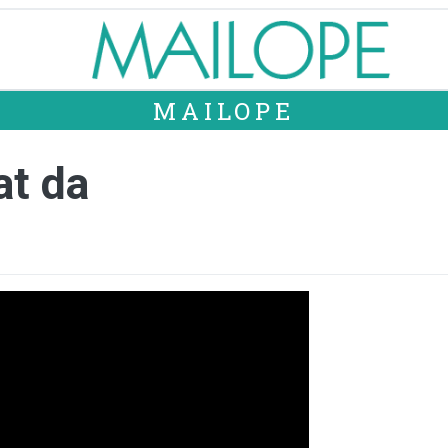
MAILOPE
at da