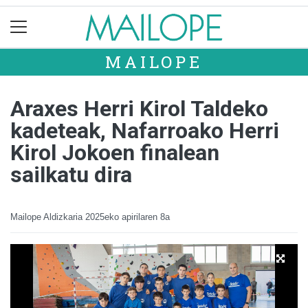
MAILOPE
Araxes Herri Kirol Taldeko
kadeteak, Nafarroako Herri
Kirol Jokoen finalean
sailkatu dira
Mailope Aldizkaria
2025eko apirilaren 8a