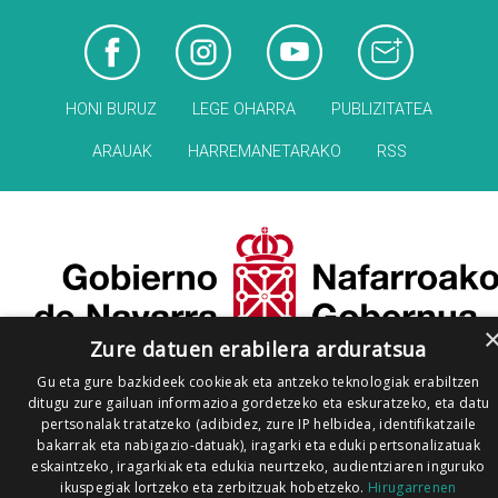
HONI BURUZ
LEGE OHARRA
PUBLIZITATEA
ARAUAK
HARREMANETARAKO
RSS
Zure datuen erabilera arduratsua
Gu eta gure bazkideek cookieak eta antzeko teknologiak erabiltzen
ditugu zure gailuan informazioa gordetzeko eta eskuratzeko, eta datu
pertsonalak tratatzeko (adibidez, zure IP helbidea, identifikatzaile
bakarrak eta nabigazio-datuak), iragarki eta eduki pertsonalizatuak
eskaintzeko, iragarkiak eta edukia neurtzeko, audientziaren inguruko
ikuspegiak lortzeko eta zerbitzuak hobetzeko.
Hirugarrenen