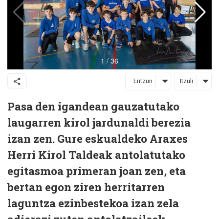
Entzun
Itzuli
Pasa den igandean gauzatutako
laugarren kirol jardunaldi berezia
izan zen. Gure eskualdeko Araxes
Herri Kirol Taldeak antolatutako
egitasmoa primeran joan zen, eta
bertan egon ziren herritarren
laguntza ezinbestekoa izan zela