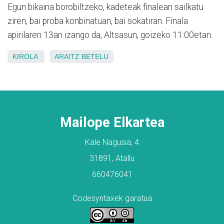
Egun bikaina borobiltzeko, kadeteak finalean sailkatu
ziren, bai proba konbinatuan, bai sokatiran. Finala
apirilaren 13an izango da, Altsasun, goizeko 11:00etan.
KIROLA
ARAITZ
BETELU
Mailope Elkartea
Kale Nagusia, 4
31891, Atallu
660476041
Codesyntaxek garatua