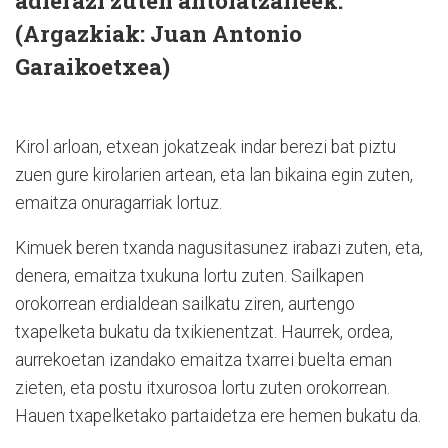
adierazi zuten antolatzaileek.
(Argazkiak: Juan Antonio
Garaikoetxea)
Kirol arloan, etxean jokatzeak indar berezi bat piztu
zuen gure kirolarien artean, eta lan bikaina egin zuten,
emaitza onuragarriak lortuz.
Kimuek beren txanda nagusitasunez irabazi zuten, eta,
denera, emaitza txukuna lortu zuten. Sailkapen
orokorrean erdialdean sailkatu ziren, aurtengo
txapelketa bukatu da txikienentzat. Haurrek, ordea,
aurrekoetan izandako emaitza txarrei buelta eman
zieten, eta postu itxurosoa lortu zuten orokorrean.
Hauen txapelketako partaidetza ere hemen bukatu da.