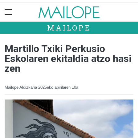
MAILOPE
Martillo Txiki Perkusio
Eskolaren ekitaldia atzo hasi
zen
Mailope Aldizkaria
2025eko apirilaren 10a