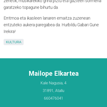
zenetik, musikarekiko grina piztu eta gazteen sormena
garatzeko topagune bihurtu da.
Erritmoa eta ikasleen lanaren emaitza zuzenean
entzuteko aukera paregabea da. Hurbildu Gabari Gune
Irekira!
KULTURA
Mailope Elkartea
Kale Nagusia, 4
31891, Atallu
660476041