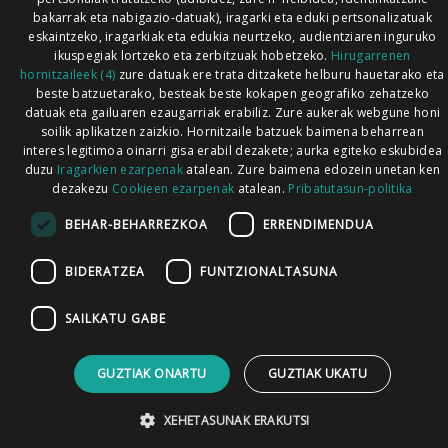
bakarrak eta nabigazio-datuak), iragarki eta eduki pertsonalizatuak
eskaintzeko, iragarkiak eta edukia neurtzeko, audientziaren inguruko
ikuspegiak lortzeko eta zerbitzuak hobetzeko.
Hirugarrenen
hornitzaileek (4)
zure datuak ere trata ditzakete helburu hauetarako eta
beste batzuetarako, besteak beste kokapen geografiko zehatzeko
datuak eta gailuaren ezaugarriak erabiliz. Zure aukerak webgune honi
soilik aplikatzen zaizkio. Hornitzaile batzuek baimena beharrean
interes legitimoa oinarri gisa erabil dezakete; aurka egiteko eskubidea
duzu
Iragarkien ezarpenak
atalean. Zure baimena edozein unetan ken
dezakezu
Cookieen ezarpenak
atalean.
Pribatutasun-politika
BEHAR-BEHARREZKOA
ERRENDIMENDUA
BIDERATZEA
FUNTZIONALTASUNA
SAILKATU GABE
GUZTIAK ONARTU
GUZTIAK UKATU
XEHETASUNAK ERAKUTSI