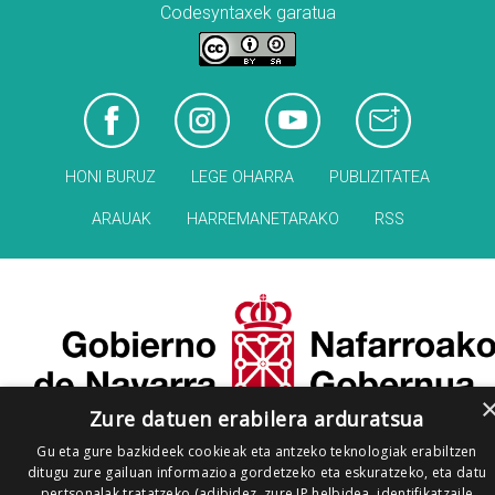
Codesyntaxek garatua
HONI BURUZ
LEGE OHARRA
PUBLIZITATEA
ARAUAK
HARREMANETARAKO
RSS
Zure datuen erabilera arduratsua
Gu eta gure bazkideek cookieak eta antzeko teknologiak erabiltzen
ditugu zure gailuan informazioa gordetzeko eta eskuratzeko, eta datu
pertsonalak tratatzeko (adibidez, zure IP helbidea, identifikatzaile