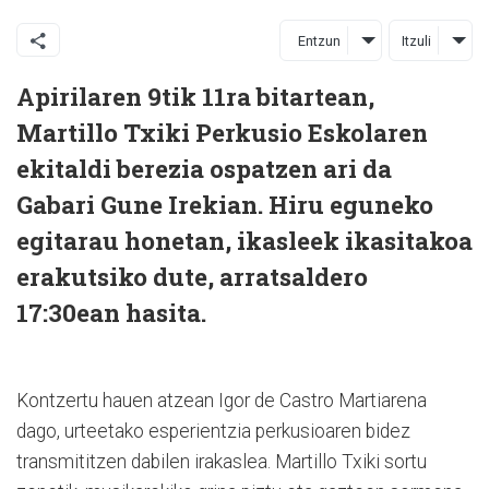
Entzun
Itzuli
Apirilaren 9tik 11ra bitartean,
Martillo Txiki Perkusio Eskolaren
ekitaldi berezia ospatzen ari da
Gabari Gune Irekian. Hiru eguneko
egitarau honetan, ikasleek ikasitakoa
erakutsiko dute, arratsaldero
17:30ean hasita.
Kontzertu hauen atzean Igor de Castro Martiarena
dago, urteetako esperientzia perkusioaren bidez
transmititzen dabilen irakaslea. Martillo Txiki sortu