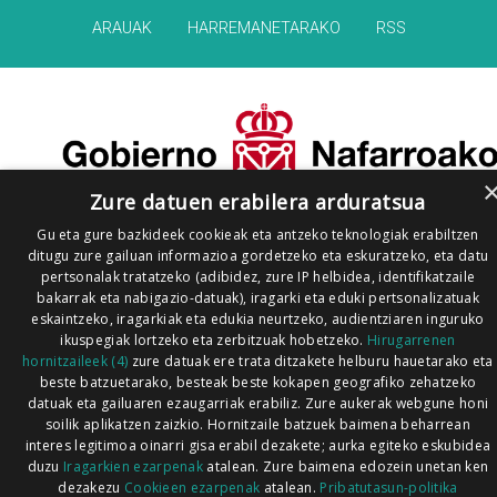
ARAUAK
HARREMANETARAKO
RSS
Zure datuen erabilera arduratsua
Gu eta gure bazkideek cookieak eta antzeko teknologiak erabiltzen
ditugu zure gailuan informazioa gordetzeko eta eskuratzeko, eta datu
pertsonalak tratatzeko (adibidez, zure IP helbidea, identifikatzaile
bakarrak eta nabigazio-datuak), iragarki eta eduki pertsonalizatuak
eskaintzeko, iragarkiak eta edukia neurtzeko, audientziaren inguruko
ikuspegiak lortzeko eta zerbitzuak hobetzeko.
Hirugarrenen
hornitzaileek (4)
zure datuak ere trata ditzakete helburu hauetarako eta
beste batzuetarako, besteak beste kokapen geografiko zehatzeko
datuak eta gailuaren ezaugarriak erabiliz. Zure aukerak webgune honi
soilik aplikatzen zaizkio. Hornitzaile batzuek baimena beharrean
interes legitimoa oinarri gisa erabil dezakete; aurka egiteko eskubidea
duzu
Iragarkien ezarpenak
atalean. Zure baimena edozein unetan ken
dezakezu
Cookieen ezarpenak
atalean.
Pribatutasun-politika