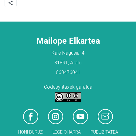
Mailope Elkartea
Kale Nagusia, 4
31891, Atallu
660476041
Codesyntaxek garatua
HONI BURUZ
LEGE OHARRA
PUBLIZITATEA