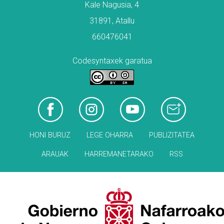
Kale Nagusia, 4
31891, Atallu
660476041
Codesyntaxek garatua
HONI BURUZ
LEGE OHARRA
PUBLIZITATEA
ARAUAK
HARREMANETARAKO
RSS