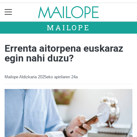
MAILOPE
Errenta aitorpena euskaraz
egin nahi duzu?
Mailope Aldizkaria
2025eko apirilaren 24a