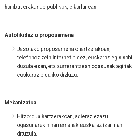
hainbat erakunde publikok, elkarlanean.
Autolikidazio proposamena
Jasotako proposamena onartzerakoan,
telefonoz zein Internet bidez, euskaraz egin nahi
duzula esan, eta aurrerantzean ogasunak agiriak
euskaraz bidaliko dizkizu.
Mekanizatua
Hitzordua hartzerakoan, adieraz ezazu
ogasunarekin harremanak euskaraz izan nahi
dituzula.