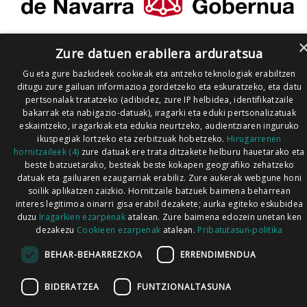
Zure datuen erabilera arduratsua
Gu eta gure bazkideek cookieak eta antzeko teknologiak erabiltzen
ditugu zure gailuan informazioa gordetzeko eta eskuratzeko, eta datu
pertsonalak tratatzeko (adibidez, zure IP helbidea, identifikatzaile
bakarrak eta nabigazio-datuak), iragarki eta eduki pertsonalizatuak
eskaintzeko, iragarkiak eta edukia neurtzeko, audientziaren inguruko
ikuspegiak lortzeko eta zerbitzuak hobetzeko.
Hirugarrenen
hornitzaileek (4)
zure datuak ere trata ditzakete helburu hauetarako eta
beste batzuetarako, besteak beste kokapen geografiko zehatzeko
datuak eta gailuaren ezaugarriak erabiliz. Zure aukerak webgune honi
soilik aplikatzen zaizkio. Hornitzaile batzuek baimena beharrean
interes legitimoa oinarri gisa erabil dezakete; aurka egiteko eskubidea
duzu
Iragarkien ezarpenak
atalean. Zure baimena edozein unetan ken
dezakezu
Cookieen ezarpenak
atalean.
Pribatutasun-politika
BEHAR-BEHARREZKOA
ERRENDIMENDUA
BIDERATZEA
FUNTZIONALTASUNA