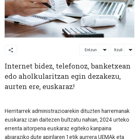
Entzun
Itzuli
Internet bidez, telefonoz, banketxean
edo aholkularitzan egin dezakezu,
aurten ere, euskaraz!
Herritarrek administrazioarekin dituzten harremanak
euskaraz izan daitezen bultzatu nahian, 2024 urteko
errenta aitorpena euskaraz egiteko kanpaina
abiaraziko dute apirilaren 1etik aurrera UEMAk eta