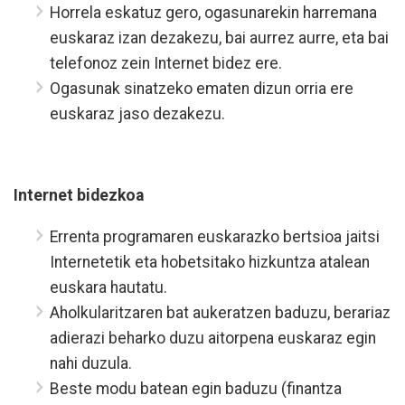
Horrela eskatuz gero, ogasunarekin harremana
euskaraz izan dezakezu, bai aurrez aurre, eta bai
telefonoz zein Internet bidez ere.
Ogasunak sinatzeko ematen dizun orria ere
euskaraz jaso dezakezu.
Internet bidezkoa
Errenta programaren euskarazko bertsioa jaitsi
Internetetik eta hobetsitako hizkuntza atalean
euskara hautatu.
Aholkularitzaren bat aukeratzen baduzu, berariaz
adierazi beharko duzu aitorpena euskaraz egin
nahi duzula.
Beste modu batean egin baduzu (finantza