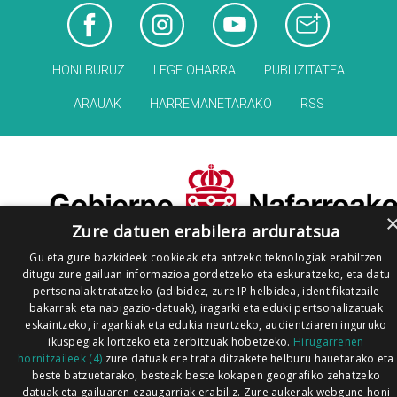
HONI BURUZ
LEGE OHARRA
PUBLIZITATEA
ARAUAK
HARREMANETARAKO
RSS
Zure datuen erabilera arduratsua
Gu eta gure bazkideek cookieak eta antzeko teknologiak erabiltzen
ditugu zure gailuan informazioa gordetzeko eta eskuratzeko, eta datu
pertsonalak tratatzeko (adibidez, zure IP helbidea, identifikatzaile
bakarrak eta nabigazio-datuak), iragarki eta eduki pertsonalizatuak
eskaintzeko, iragarkiak eta edukia neurtzeko, audientziaren inguruko
ikuspegiak lortzeko eta zerbitzuak hobetzeko.
Hirugarrenen
hornitzaileek (4)
zure datuak ere trata ditzakete helburu hauetarako eta
beste batzuetarako, besteak beste kokapen geografiko zehatzeko
datuak eta gailuaren ezaugarriak erabiliz. Zure aukerak webgune honi