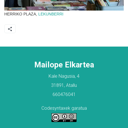
HERRIKO PLAZA,
LEKUNBERRI
Mailope Elkartea
Kale Nagusia, 4
31891, Atallu
660476041
Codesyntaxek garatua