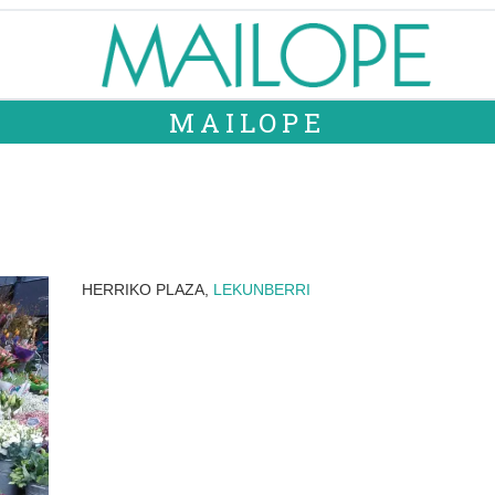
MAILOPE
HERRIKO PLAZA,
LEKUNBERRI