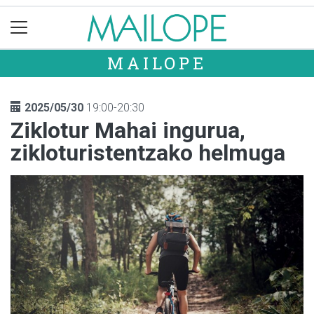
MAILOPE
2025/05/30
19:00-20:30
Ziklotur Mahai ingurua,
zikloturistentzako helmuga