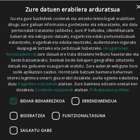
Zure datuen erabilera arduratsua
Gu eta gure bazkideek cookieak eta antzeko teknologiak erabiltzen
ditugu zure gailuan informazioa gordetzeko eta eskuratzeko, eta datu
pertsonalak tratatzeko (adibidez, zure IP helbidea, identifikatzaile
bakarrak eta nabigazio-datuak), iragarki eta eduki pertsonalizatuak
eskaintzeko, iragarkiak eta edukia neurtzeko, audientziaren inguruko
ikuspegiak lortzeko eta zerbitzuak hobetzeko.
Hirugarrenen
hornitzaileek (4)
zure datuak ere trata ditzakete helburu hauetarako eta
beste batzuetarako, besteak beste kokapen geografiko zehatzeko
datuak eta gailuaren ezaugarriak erabiliz. Zure aukerak webgune honi
soilik aplikatzen zaizkio. Hornitzaile batzuek baimena beharrean
interes legitimoa oinarri gisa erabil dezakete; aurka egiteko eskubidea
duzu
Iragarkien ezarpenak
atalean. Zure baimena edozein unetan ken
dezakezu
Cookieen ezarpenak
atalean.
Pribatutasun-politika
BEHAR-BEHARREZKOA
ERRENDIMENDUA
BIDERATZEA
FUNTZIONALTASUNA
SAILKATU GABE