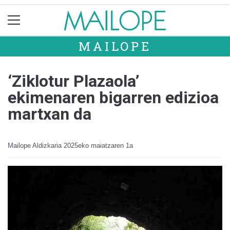
MAILOPE
‘Ziklotur Plazaola’
ekimenaren bigarren edizioa
martxan da
Mailope Aldizkaria
2025eko maiatzaren 1a