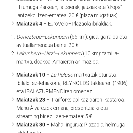
Hirumuga Parkean, jaitsierak, jauziak eta “drops”
lantzeko. Izen-ematea: 20 € (plaza mugatuak).
Maiatzak 4
– EuroVelo–Plazaola ibilaldiak.
Doneztebe–Lekunberri
(56 km): gida, garraioa eta
avituallamendua barne. 20 €.
Lekunberri–Uitzi–Lekunberri
(10 km): familia-
martxa, doakoa. Amaieran animazioa.
Maiatzak 10
–
La Peluso
martxa zikloturista.
Ibilaldi ez-lehiakorra, REYNOLDS taldearen (1986)
eta IBAI AZURMENDIren omenez.
Maiatzak 23
– Trailforks aplikazioaren ikastaroa.
Manu Álvarezek emana, presentzialki eta
streaming bidez. Izen-ematea: 5 €.
Maiatzak 30
– Mahai-ingurua: Plazaola, helmuga
zikloturista.