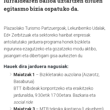
lurraldearen balioa uztartzen dituen
egitasmo bizia ospatuko da.
Plazaolako Turismo Partzuergoak, Lekunberriko Udalak,
Ed+ Zerbitzuak eta sektoreko hainbat enpresak
antolatutako jarduera-programa honek bizikleta
ingurunea ezagutzeko eta gozatzeko modu aktibo,
jasangarri eta dibertigarri gisa aurkezten du.
Hauek dira jarduera nagusiak:
Maiatzak 1
– Bizikletarako auzolana (Aizarotz,
Basaburua).
BTT ibilbideak konpontzeko eta eraikitzeko
jardunaldia, 9:30etik 17:00etara. Bazkaria eta
social ride
.
Maiatzak 3
– MTB teknika ikastaroa (Lekunberri).