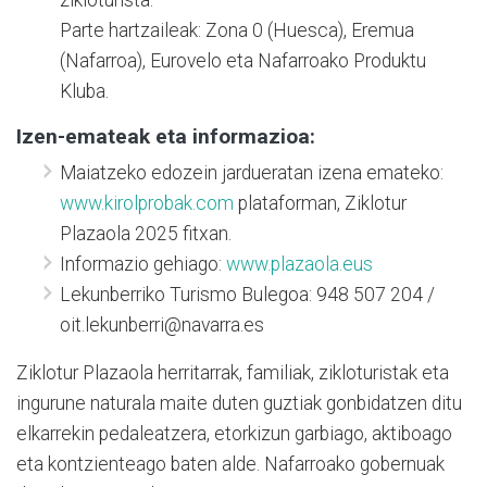
Parte hartzaileak: Zona 0 (Huesca), Eremua
(Nafarroa), Eurovelo eta Nafarroako Produktu
Kluba.
Izen-emateak eta informazioa:
Maiatzeko edozein jardueratan izena emateko:
www.kirolprobak.com
plataforman, Ziklotur
Plazaola 2025 fitxan.
Informazio gehiago:
www.plazaola.eus
Lekunberriko Turismo Bulegoa: 948 507 204 /
oit.lekunberri@navarra.es
Ziklotur Plazaola herritarrak, familiak, zikloturistak eta
ingurune naturala maite duten guztiak gonbidatzen ditu
elkarrekin pedaleatzera, etorkizun garbiago, aktiboago
eta kontzienteago baten alde. Nafarroako gobernuak