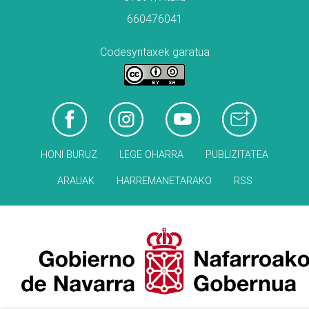
660476041
Codesyntaxek garatua
HONI BURUZ
LEGE OHARRA
PUBLIZITATEA
ARAUAK
HARREMANETARAKO
RSS