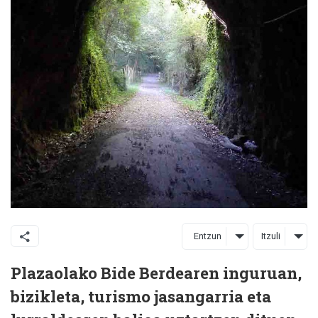
Entzun
Itzuli
Plazaolako Bide Berdearen inguruan,
bizikleta, turismo jasangarria eta