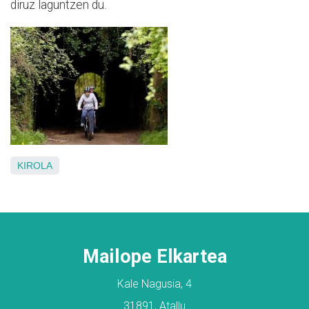
diruz laguntzen du.
KIROLA
Mailope Elkartea
Kale Nagusia, 4
31891, Atallu