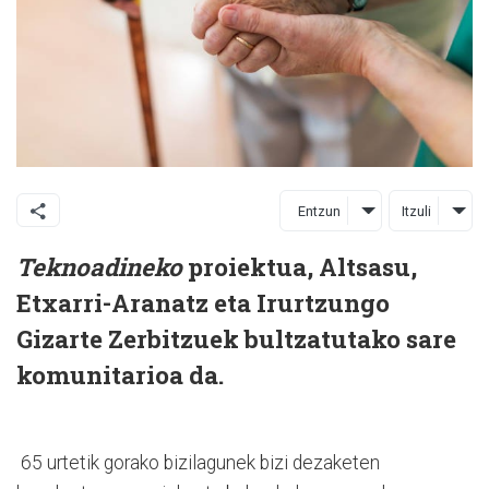
Entzun
Itzuli
Teknoadineko
proiektua, Altsasu,
Etxarri-Aranatz eta Irurtzungo
Gizarte Zerbitzuek bultzatutako sare
komunitarioa da.
65 urtetik gorako bizilagunek bizi dezaketen