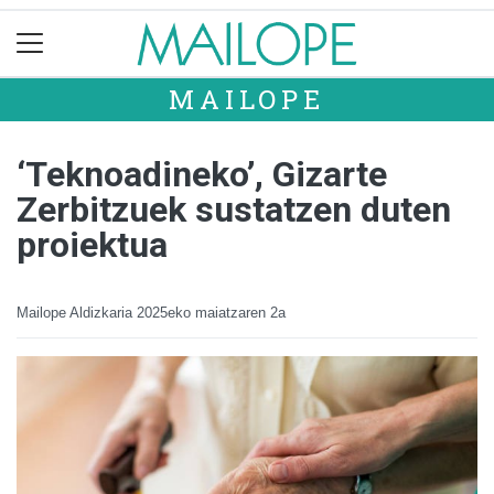
MAILOPE
‘Teknoadineko’, Gizarte
Zerbitzuek sustatzen duten
proiektua
Mailope Aldizkaria
2025eko maiatzaren 2a