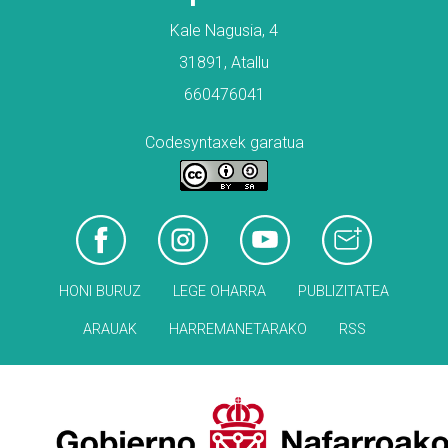
Kale Nagusia, 4
31891, Atallu
660476041
Codesyntaxek garatua
HONI BURUZ
LEGE OHARRA
PUBLIZITATEA
ARAUAK
HARREMANETARAKO
RSS