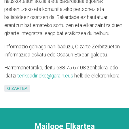
hauskortasun soziala eta bakardadea egoerak
prebenitzeko eta komunitateko pertsonez eta
baliabideez osatzen da. Bakardade ez hautatuari
erantzun bat emateko sortu zen eta elkar zaintza duen
gizarte integratzaileago bat eraikitzea du helburu.
Informazio gehiago nahi baduzu, Gizarte Zerbitzuetan
informazioa eskatu edo Osasun Etxean galdetu.
Harremanetarako, deitu 688 75 67 08 zenbakira, edo
idatzi
t
enkoadineko@garain.eus
helbide elektronikora.
GIZARTEA
Mailope Elkartea