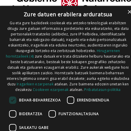
Zure datuen erabilera arduratsua
Gu eta gure bazkideek cookieak eta antzeko teknologiak erabiltzen
ditugu zure gailuan informazioa gordetzeko eta eskuratzeko, eta datu
pertsonalak tratatzeko (adibidez, zure IP helbidea, identifikatzaile
bakarrak eta nabigazio-datuak), iragarki eta eduki pertsonalizatuak
eskaintzeko, iragarkiak eta edukia neurtzeko, audientziaren inguruko
ikuspegiak lortzeko eta zerbitzuak hobetzeko.
Hirugarrenen
hornitzaileek (4)
zure datuak ere trata ditzakete helburu hauetarako eta
beste batzuetarako, besteak beste kokapen geografiko zehatzeko
datuak eta gailuaren ezaugarriak erabiliz. Zure aukerak webgune honi
soilik aplikatzen zaizkio. Hornitzaile batzuek baimena beharrean
interes legitimoa oinarri gisa erabil dezakete; aurka egiteko eskubidea
duzu
Iragarkien ezarpenak
atalean. Zure baimena edozein unetan ken
dezakezu
Cookieen ezarpenak
atalean.
Pribatutasun-politika
BEHAR-BEHARREZKOA
ERRENDIMENDUA
BIDERATZEA
FUNTZIONALTASUNA
SAILKATU GABE