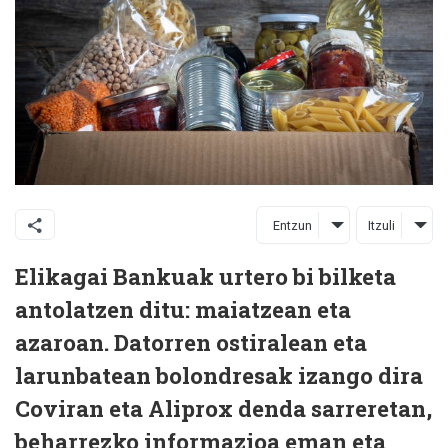
Entzun
Itzuli
Elikagai Bankuak urtero bi bilketa
antolatzen ditu: maiatzean eta
azaroan. Datorren ostiralean eta
larunbatean bolondresak izango dira
Coviran eta Aliprox denda sarreretan,
beharrezko informazioa eman eta