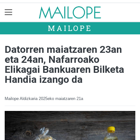
MAILOPE
Datorren maiatzaren 23an
eta 24an, Nafarroako
Elikagai Bankuaren Bilketa
Handia izango da
Mailope Aldizkaria
2025eko maiatzaren 21a