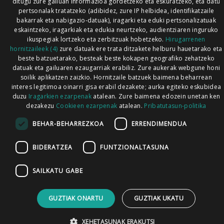
ditugu zure gailuan informazioa gordetzeko eta eskuratzeko, eta datu
pertsonalak tratatzeko (adibidez, zure IP helbidea, identifikatzaile
bakarrak eta nabigazio-datuak), iragarki eta eduki pertsonalizatuak
eskaintzeko, iragarkiak eta edukia neurtzeko, audientziaren inguruko
ikuspegiak lortzeko eta zerbitzuak hobetzeko.
Hirugarrenen
hornitzaileek (4)
zure datuak ere trata ditzakete helburu hauetarako eta
beste batzuetarako, besteak beste kokapen geografiko zehatzeko
datuak eta gailuaren ezaugarriak erabiliz. Zure aukerak webgune honi
soilik aplikatzen zaizkio. Hornitzaile batzuek baimena beharrean
interes legitimoa oinarri gisa erabil dezakete; aurka egiteko eskubidea
duzu
Iragarkien ezarpenak
atalean. Zure baimena edozein unetan ken
dezakezu
Cookieen ezarpenak
atalean.
Pribatutasun-politika
BEHAR-BEHARREZKOA
ERRENDIMENDUA
BIDERATZEA
FUNTZIONALTASUNA
SAILKATU GABE
GUZTIAK ONARTU
GUZTIAK UKATU
XEHETASUNAK ERAKUTSI