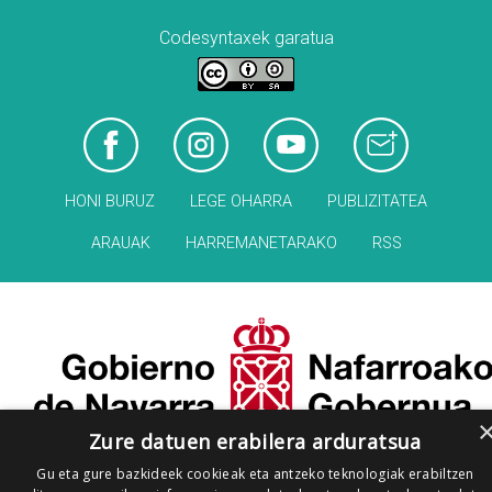
Codesyntaxek garatua
HONI BURUZ
LEGE OHARRA
PUBLIZITATEA
ARAUAK
HARREMANETARAKO
RSS
Zure datuen erabilera arduratsua
Gu eta gure bazkideek cookieak eta antzeko teknologiak erabiltzen