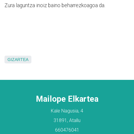
Zura laguntza inoiz baino beharrezkoagoa da.
GIZARTEA
Mailope Elkartea
Kale Nagusia, 4
31891, Atallu
660476041