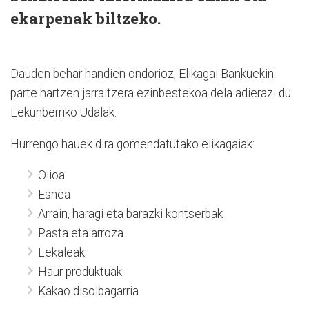
ekarpenak biltzeko.
Dauden behar handien ondorioz, Elikagai Bankuekin
parte hartzen jarraitzera ezinbestekoa dela adierazi du
Lekunberriko Udalak.
Hurrengo hauek dira gomendatutako elikagaiak:
Olioa
Esnea
Arrain, haragi eta barazki kontserbak
Pasta eta arroza
Lekaleak
Haur produktuak
Kakao disolbagarria