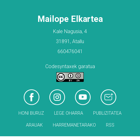
Mailope Elkartea
Kale Nagusia, 4
31891, Atallu
660476041
Codesyntaxek garatua
HONI BURUZ
LEGE OHARRA
PUBLIZITATEA
ARAUAK
HARREMANETARAKO
RSS