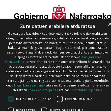
Zure datuen erabilera arduratsua
Gu eta gure bazkideek cookieak eta antzeko teknologiak erabiltzen
ditugu zure gailuan informazioa gordetzeko eta eskuratzeko, eta datu
pertsonalak tratatzeko (adibidez, zure IP helbidea, identifikatzaile
bakarrak eta nabigazio-datuak), iragarki eta eduki pertsonalizatuak
eskaintzeko, iragarkiak eta edukia neurtzeko, audientziaren inguruko
ikuspegiak lortzeko eta zerbitzuak hobetzeko.
Hirugarrenen
hornitzaileek (4)
zure datuak ere trata ditzakete helburu hauetarako eta
beste batzuetarako, besteak beste kokapen geografiko zehatzeko
datuak eta gailuaren ezaugarriak erabiliz. Zure aukerak webgune honi
soilik aplikatzen zaizkio. Hornitzaile batzuek baimena beharrean
interes legitimoa oinarri gisa erabil dezakete; aurka egiteko eskubidea
duzu
Iragarkien ezarpenak
atalean. Zure baimena edozein unetan ken
dezakezu
Cookieen ezarpenak
atalean.
Pribatutasun-politika
BEHAR-BEHARREZKOA
ERRENDIMENDUA
BIDERATZEA
FUNTZIONALTASUNA