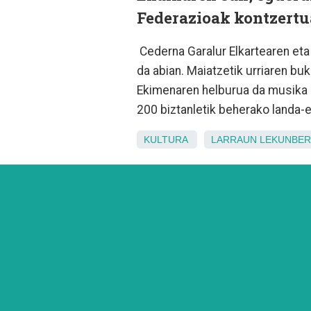
Federazioak kontzertu
Cederna Garalur Elkartearen eta
da abian. Maiatzetik urriaren buk
Ekimenaren helburua da musika k
200 biztanletik beherako landa-
KULTURA
LARRAUN
LEKUNBER