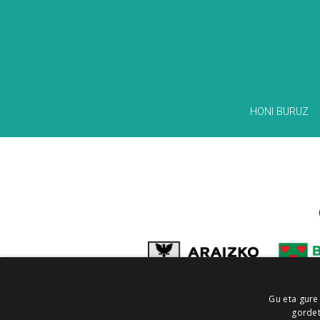
HONI BURUZ
Gu eta gure
gordet