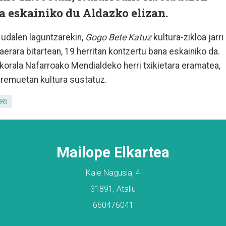
a eskainiko du Aldazko elizan.
 udalen laguntzarekin,
Gogo Bete Katuz
kultura-zikloa jarri
aerara bitartean, 19 herritan kontzertu bana eskainiko da.
orala Nafarroako Mendialdeko herri txikietara eramatea,
eremuetan kultura sustatuz.
RI
Mailope Elkartea
Kale Nagusia, 4
31891, Atallu
660476041