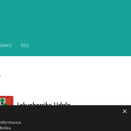
ARAKO
RSS
×
 informazioa
lbidea,