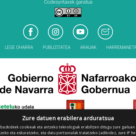
Codesyntaxek garatua
LEGE OHARRA
PUBLIZITATEA
ARAUAK
HARREMANET
Zure datuen erabilera arduratsua
 bazkideek cookieak eta antzeko teknologiak erabiltzen ditugu zure gailuan
zeko eta eskuratzeko, eta datu pertsonalak tratatzeko (adibidez, zure IP he