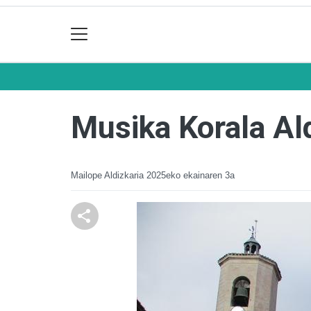
Musika Korala Al
Mailope Aldizkaria
2025eko ekainaren 3a