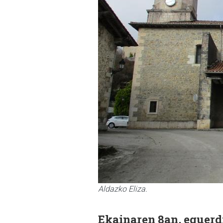
Aldazko Eliza.
Ekainaren 8an, eguerd