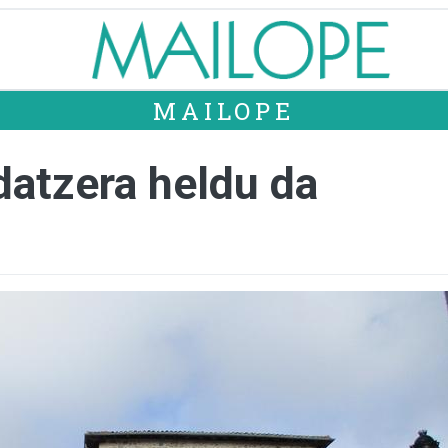
MAILOPE
datzera heldu da