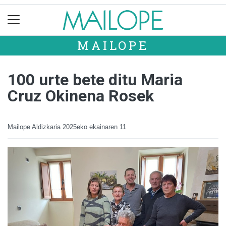
MAILOPE
100 urte bete ditu Maria
Cruz Okinena Rosek
Mailope Aldizkaria
2025eko ekainaren 11