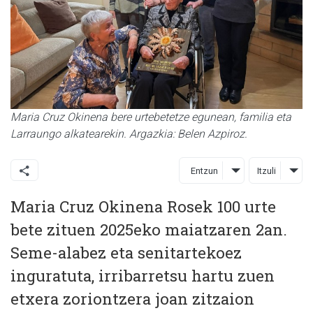
Maria Cruz Okinena bere urtebetetze egunean, familia eta
Larraungo alkatearekin. Argazkia: Belen Azpiroz.
Entzun
Itzuli
Maria Cruz Okinena Rosek 100 urte
bete zituen 2025eko maiatzaren 2an.
Seme-alabez eta senitartekoez
inguratuta, irribarretsu hartu zuen
etxera zoriontzera joan zitzaion