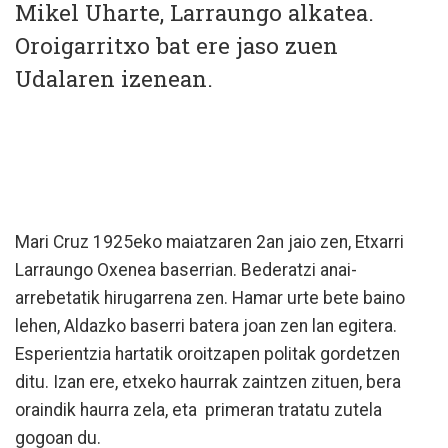
Mikel Uharte, Larraungo alkatea.
Oroigarritxo bat ere jaso zuen
Udalaren izenean.
Mari Cruz 1925eko maiatzaren 2an jaio zen, Etxarri
Larraungo Oxenea baserrian. Bederatzi anai-
arrebetatik hirugarrena zen. Hamar urte bete baino
lehen, Aldazko baserri batera joan zen lan egitera.
Esperientzia hartatik oroitzapen politak gordetzen
ditu. Izan ere, etxeko haurrak zaintzen zituen, bera
oraindik haurra zela, eta primeran tratatu zutela
gogoan du.