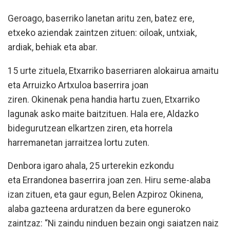
Geroago, baserriko lanetan aritu zen, batez ere,
etxeko aziendak zaintzen zituen: oiloak, untxiak,
ardiak, behiak eta abar.
15 urte zituela, Etxarriko baserriaren alokairua amaitu
eta Arruizko Artxuloa baserrira joan
ziren. Okinenak pena handia hartu zuen, Etxarriko
lagunak asko maite baitzituen. Hala ere, Aldazko
bidegurutzean elkartzen ziren, eta horrela
harremanetan jarraitzea lortu zuten.
Denbora igaro ahala, 25 urterekin ezkondu
eta Errandonea baserrira joan zen. Hiru seme-alaba
izan zituen, eta gaur egun, Belen Azpiroz Okinena,
alaba gazteena arduratzen da bere eguneroko
zaintzaz: “Ni zaindu ninduen bezain ongi saiatzen naiz