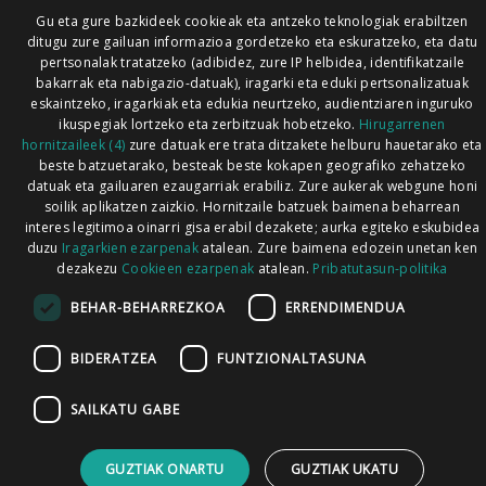
Gu eta gure bazkideek cookieak eta antzeko teknologiak erabiltzen
ditugu zure gailuan informazioa gordetzeko eta eskuratzeko, eta datu
pertsonalak tratatzeko (adibidez, zure IP helbidea, identifikatzaile
bakarrak eta nabigazio-datuak), iragarki eta eduki pertsonalizatuak
eskaintzeko, iragarkiak eta edukia neurtzeko, audientziaren inguruko
ikuspegiak lortzeko eta zerbitzuak hobetzeko.
Hirugarrenen
hornitzaileek (4)
zure datuak ere trata ditzakete helburu hauetarako eta
beste batzuetarako, besteak beste kokapen geografiko zehatzeko
datuak eta gailuaren ezaugarriak erabiliz. Zure aukerak webgune honi
soilik aplikatzen zaizkio. Hornitzaile batzuek baimena beharrean
interes legitimoa oinarri gisa erabil dezakete; aurka egiteko eskubidea
duzu
Iragarkien ezarpenak
atalean. Zure baimena edozein unetan ken
dezakezu
Cookieen ezarpenak
atalean.
Pribatutasun-politika
BEHAR-BEHARREZKOA
ERRENDIMENDUA
BIDERATZEA
FUNTZIONALTASUNA
SAILKATU GABE
GUZTIAK ONARTU
GUZTIAK UKATU