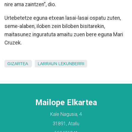
nire ama zaintzen”, dio.
Urtebetetze eguna etxean lasai-lasai ospatu zuten,
seme-alaben, iloben zein biloben bisitarekin,
maitasunez inguratuta amaitu zuen bere eguna Mari
Cruzek.
GIZARTEA
LARRAUN
LEKUNBERRI
Mailope Elkartea
Kale Nagusia, 4
31891, Atallu