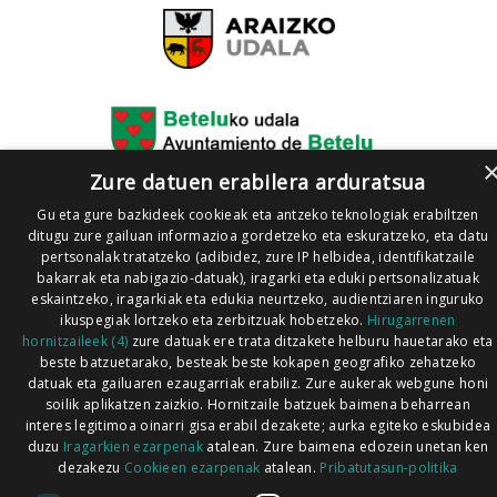
Zure datuen erabilera arduratsua
Gu eta gure bazkideek cookieak eta antzeko teknologiak erabiltzen
ditugu zure gailuan informazioa gordetzeko eta eskuratzeko, eta datu
pertsonalak tratatzeko (adibidez, zure IP helbidea, identifikatzaile
bakarrak eta nabigazio-datuak), iragarki eta eduki pertsonalizatuak
eskaintzeko, iragarkiak eta edukia neurtzeko, audientziaren inguruko
ikuspegiak lortzeko eta zerbitzuak hobetzeko.
Hirugarrenen
hornitzaileek (4)
zure datuak ere trata ditzakete helburu hauetarako eta
beste batzuetarako, besteak beste kokapen geografiko zehatzeko
datuak eta gailuaren ezaugarriak erabiliz. Zure aukerak webgune honi
soilik aplikatzen zaizkio. Hornitzaile batzuek baimena beharrean
interes legitimoa oinarri gisa erabil dezakete; aurka egiteko eskubidea
duzu
Iragarkien ezarpenak
atalean. Zure baimena edozein unetan ken
dezakezu
Cookieen ezarpenak
atalean.
Pribatutasun-politika