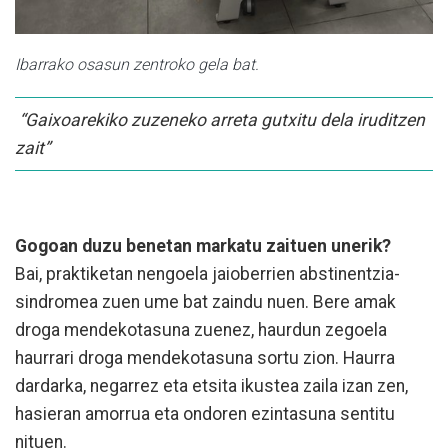
Ibarrako osasun zentroko gela bat.
“Gaixoarekiko zuzeneko arreta gutxitu dela iruditzen
zait”
Gogoan duzu benetan markatu zaituen unerik?
Bai, praktiketan nengoela jaioberrien abstinentzia-
sindromea zuen ume bat zaindu nuen. Bere amak
droga mendekotasuna zuenez, haurdun zegoela
haurrari droga mendekotasuna sortu zion. Haurra
dardarka, negarrez eta etsita ikustea zaila izan zen,
hasieran amorrua eta ondoren ezintasuna sentitu
nituen.