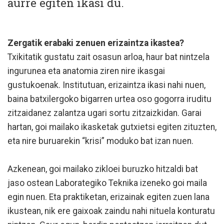
aurre egiten ikasi du.
Zergatik erabaki zenuen erizaintza ikastea?
Txikitatik gustatu zait osasun arloa, haur bat nintzela
ingurunea eta anatomia ziren nire ikasgai
gustukoenak. Institutuan, erizaintza ikasi nahi nuen,
baina batxilergoko bigarren urtea oso gogorra iruditu
zitzaidanez zalantza ugari sortu zitzaizkidan. Garai
hartan, goi mailako ikasketak gutxietsi egiten zituzten,
eta nire buruarekin “krisi” moduko bat izan nuen.
Azkenean, goi mailako zikloei buruzko hitzaldi bat
jaso ostean Laborategiko Teknika izeneko goi maila
egin nuen. Eta praktiketan, erizainak egiten zuen lana
ikustean, nik ere gaixoak zaindu nahi nituela konturatu