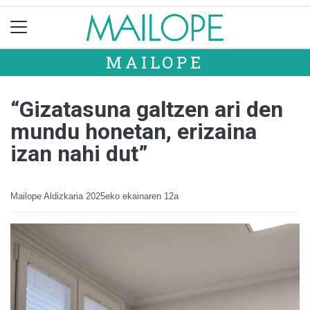
MAILOPE
“Gizatasuna galtzen ari den
mundu honetan, erizaina
izan nahi dut”
Mailope Aldizkaria
2025eko ekainaren 12a