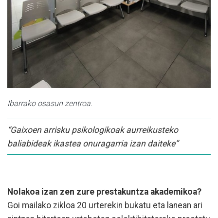
Ibarrako osasun zentroa.
“Gaixoen arrisku psikologikoak aurreikusteko
baliabideak ikastea onuragarria izan daiteke”
Nolakoa izan zen zure prestakuntza akademikoa?
Goi mailako zikloa 20 urterekin bukatu eta lanean ari