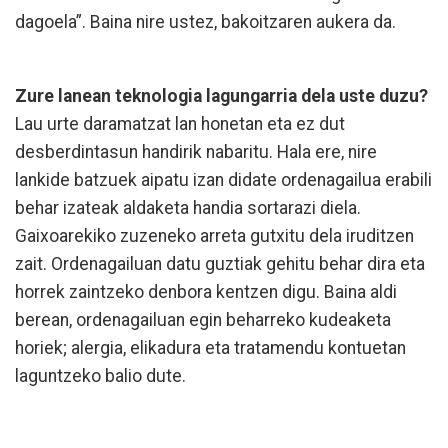
dagoela”. Baina nire ustez, bakoitzaren aukera da.
Zure lanean teknologia lagungarria dela uste duzu?
Lau urte daramatzat lan honetan eta ez dut
desberdintasun handirik nabaritu. Hala ere, nire
lankide batzuek aipatu izan didate ordenagailua erabili
behar izateak aldaketa handia sortarazi diela.
Gaixoarekiko zuzeneko arreta gutxitu dela iruditzen
zait. Ordenagailuan datu guztiak gehitu behar dira eta
horrek zaintzeko denbora kentzen digu. Baina aldi
berean, ordenagailuan egin beharreko kudeaketa
horiek; alergia, elikadura eta tratamendu kontuetan
laguntzeko balio dute.