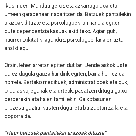
ikusi nuen. Mundua geroz eta azkarrago doa eta
umeen garapenean nabaritzen da. Batzuek pantailekin
arazoak dituzte eta psikologoek lan handia egiten
dute dependentzia kasuak ekiditeko. Agian guk,
haurrei txikitatik lagunduz, psikologoei lana erraztu
ahal diegu.
Orain, lehen arretan egiten dut lan. Jende askok uste
du ez dugula gauza handirik egiten, baina hori ez da
horrela. Bertako medikuek, administratiboek eta guk,
ordu asko, egunak eta urteak, pasatzen ditugu gaixo
berberekin eta haien familiekin. Gaixotasunen
prozesu guztia ikusten dugu, eta batzuetan zaila eta
gogorra da.
“Haur batzuek pantailekin arazoak dituzte”