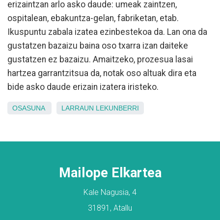
erizaintzan arlo asko daude: umeak zaintzen,
ospitalean, ebakuntza-gelan, fabriketan, etab.
Ikuspuntu zabala izatea ezinbestekoa da. Lan ona da
gustatzen bazaizu baina oso txarra izan daiteke
gustatzen ez bazaizu. Amaitzeko, prozesua lasai
hartzea garrantzitsua da, notak oso altuak dira eta
bide asko daude erizain izatera iristeko.
OSASUNA
LARRAUN
LEKUNBERRI
Mailope Elkartea
Kale Nagusia, 4
31891, Atallu