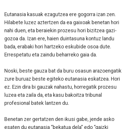
Eutanasia kasuak ezagutzea ere gogorra izan zen.
Hilabete luzez aztertzen da ea gaixoak benetan hori
nahi duen, eta beraiekin prozesu hori bizitzea gazi-
gozoa da. Izan ere, haien duintasuna kontuz landu
bada, erabaki hori hartzeko eskubide osoa dute.
Errespetatu eta zaindu beharreko gaia da.
Noski, beste gauza bat da buru osasun arazoengatik
zure buruaz beste egiteko eutanasia eskatzea. Hori
ez. Ezin dira bi gauzak nahastu, horregatik prozesu
luzea eta zaila da, eta kasu bakoitza tribunal
profesional batek lantzen du.
Benetan zer gertatzen den ikusi gabe, jende asko
esaten du eutanasia “bekatua dela” edo “gaizki