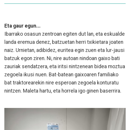
Eta gaur egun...
Ibarrako osasun zentroan egiten dut lan, eta eskualde
landa eremua denez, batzuetan herri txikietara joaten
naiz. Urnietan, adibidez, euritea egin zuen eta lur-jausi
batzuk egon ziren. Ni, nire autoan nindoan gaixo bati
zauriak sendatzera, eta iritsi nintzenean bidea moztua
zegoela ikusi nuen. Bat-batean gaixoaren familiako
bat traktorearekin nire esperoan zegoela konturatu
nintzen. Maleta hartu, eta horrela igo ginen baserrira.