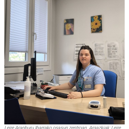
Leire Aranburu Ibarrako osasun zentroan. Argazkiak: Leire