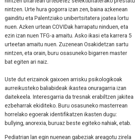
nintzen bitartean urtebetez selektibitaterako prestatu
nintzen. Urte hura gogorra izan zen, baina azkenean
gainditu eta Palentziako unibertsitatera joatea lortu
nuen. Azken urtean COVIDak harrapatu ninduen, eta
ezin izan nuen TFG-a amaitu. Asko ikasi eta karrera 5
urteetan amaitu nuen. Zuzenean Osakidetzan sartu
nintzen, eta orain, buru osasuneko bigarren master
bat egiten ari naiz.
Uste dut erizainok gaixoen arrisku psikologikoak
aurreikusteko baliabideak ikastea onuragarria izan
daitekeela. Interesgarria da tresnak erabiltzen jakitea
ezbeharrak ekiditeko. Buru osasuneko masterrean
horrelako egoerak identifikatzen ikasten dugu:
bullying, anorexia, buruaz beste egiteko nahiak, etab.
Pediatrian lan egin nuenean gabeziak areagotu zirela