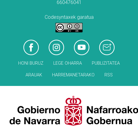
660476041
Codesyntaxek garatua
HONI BURUZ
LEGE OHARRA
PUBLIZITATEA
ARAUAK
HARREMANETARAKO
RSS