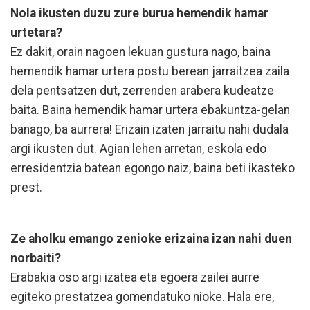
Nola ikusten duzu zure burua hemendik hamar
urtetara?
Ez dakit, orain nagoen lekuan gustura nago, baina
hemendik hamar urtera postu berean jarraitzea zaila
dela pentsatzen dut, zerrenden arabera kudeatze
baita. Baina hemendik hamar urtera ebakuntza-gelan
banago, ba aurrera! Erizain izaten jarraitu nahi dudala
argi ikusten dut. Agian lehen arretan, eskola edo
erresidentzia batean egongo naiz, baina beti ikasteko
prest.
Ze aholku emango zenioke erizaina izan nahi duen
norbaiti?
Erabakia oso argi izatea eta egoera zailei aurre
egiteko prestatzea gomendatuko nioke. Hala ere,