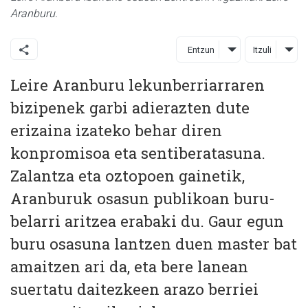
Aranburu.
Entzun
Itzuli
Leire Aranburu lekunberriarraren
bizipenek garbi adierazten dute
erizaina izateko behar diren
konpromisoa eta sentiberatasuna.
Zalantza eta oztopoen gainetik,
Aranburuk osasun publikoan buru-
belarri aritzea erabaki du. Gaur egun
buru osasuna lantzen duen master bat
amaitzen ari da, eta bere lanean
suertatu daitezkeen arazo berriei