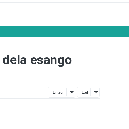
a dela esango
Entzun
Itzuli