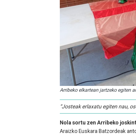
Arribeko elkartean jartzeko egiten ar
“Josteak erlaxatu egiten nau, o
Nola sortu zen Arribeko joskin
Araizko Euskara Batzordeak anto