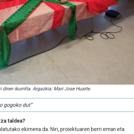
i diren ikurriña. Argazkia: Mari Jose Huarte.
so gogoko dut”
tza taldea?
latutako ekimena da. Niri, proiektuaren berri eman eta