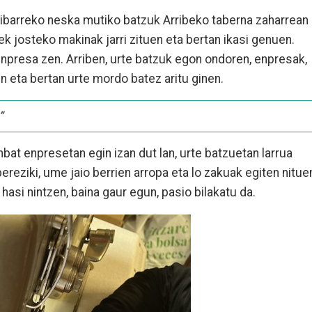
, ibarreko neska mutiko batzuk Arribeko taberna zaharrean
k josteko makinak jarri zituen eta bertan ikasi genuen.
enpresa zen. Arriben, urte batzuk egon ondoren, enpresak,
en eta bertan urte mordo batez aritu ginen.
”
nbat enpresetan egin izan dut lan, urte batzuetan larrua
bereziki, ume jaio berrien arropa eta lo zakuak egiten nitue
 hasi nintzen, baina gaur egun, pasio bilakatu da.