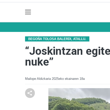
BEGOÑA TOLOSA BALERDI, ATALLU.
“Joskintzan egite
nuke”
Mailope Aldizkaria
2025eko ekainaren 18a