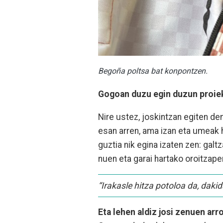
Begoña poltsa bat konpontzen.
Gogoan duzu egin duzun proiekt
Nire ustez, joskintzan egiten den
esan arren, ama izan eta umeak 
guztia nik egina izaten zen: gal
nuen eta garai hartako oroitzape
“Irakasle hitza potoloa da, daki
Eta lehen aldiz josi zenuen ar