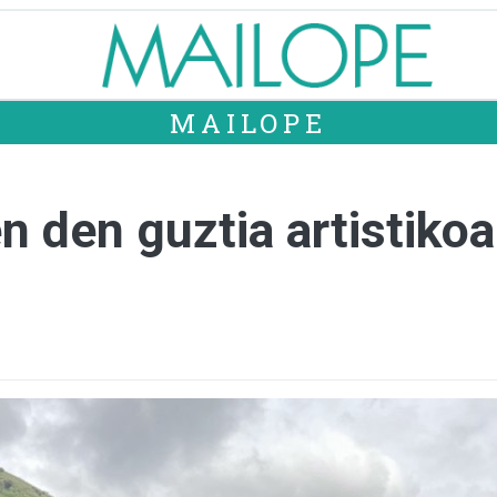
MAILOPE
n den guztia artistiko