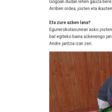
Gogoan dudan lehen gauza berezi
Arriben ordea, josten eta ikaste
Eta zure azken lana?
Egunerokotasunean asko josten d
bat egiteko baina azkenengo jant
Andre jantzia izan zen.