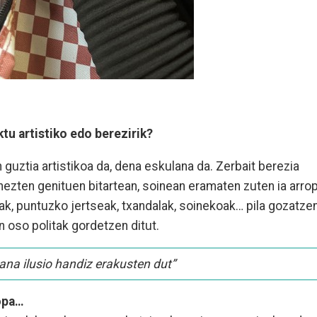
u artistiko edo berezirik?
 guztia artistikoa da, dena eskulana da. Zerbait berezia
hezten genituen bitartean, soinean eramaten zuten ia arro
tzak, puntuzko jertseak, txandalak, soinekoak… pila gozatze
n oso politak gordetzen ditut.
dana ilusio handiz erakusten dut”
ropa…