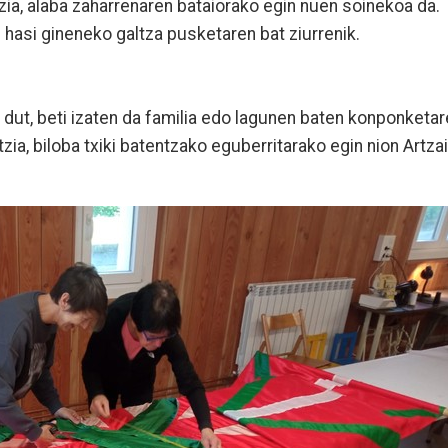
a, alaba zaharrenaren bataiorako egin nuen soinekoa da.
n hasi gineneko galtza pusketaren bat ziurrenik.
ut, beti izaten da familia edo lagunen baten konponketar
zia, biloba txiki batentzako eguberritarako egin nion Artza