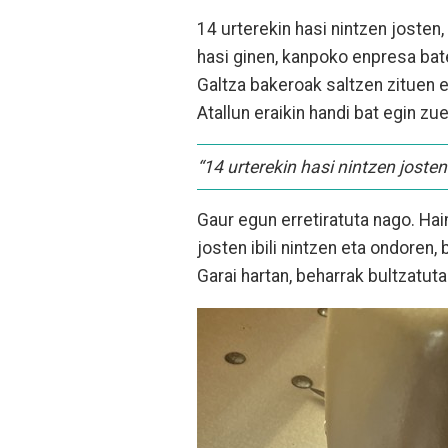
14 urterekin hasi nintzen josten
hasi ginen, kanpoko enpresa bate
Galtza bakeroak saltzen zituen 
Atallun eraikin handi bat egin zu
“14 urterekin hasi nintzen josten
Gaur egun erretiratuta nago. Hai
josten ibili nintzen eta ondoren, 
Garai hartan, beharrak bultzatuta