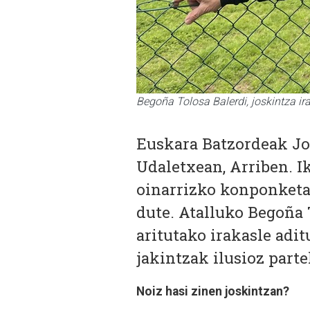
Begoña Tolosa Balerdi, joskintza ir
Euskara Batzordeak
Jo
Udaletxean, Arriben.
I
oinarrizko konponketak
dute.
Atalluko Begoña T
aritutako irakasle adit
jakintzak ilusioz part
Noiz hasi zinen joskintzan?