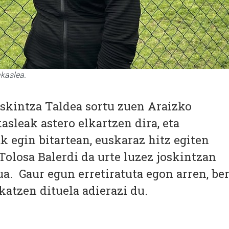
akaslea.
skintza Taldea sortu zuen Araizko
kasleak astero elkartzen dira, eta
 egin bitartean, euskaraz hitz egiten
olosa Balerdi da urte luzez joskintzan
ua. Gaur egun erretiratuta egon arren, be
ekatzen dituela adierazi du.