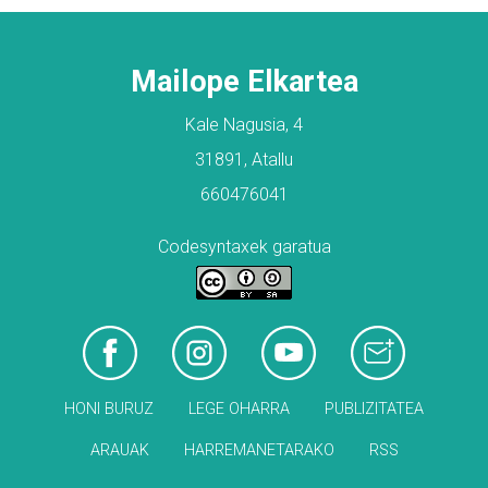
Mailope Elkartea
Kale Nagusia, 4
31891, Atallu
660476041
Codesyntaxek garatua
HONI BURUZ
LEGE OHARRA
PUBLIZITATEA
ARAUAK
HARREMANETARAKO
RSS