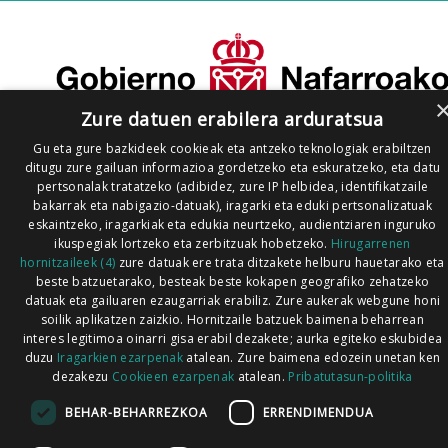
Zure datuen erabilera arduratsua
Gu eta gure bazkideek cookieak eta antzeko teknologiak erabiltzen
ditugu zure gailuan informazioa gordetzeko eta eskuratzeko, eta datu
pertsonalak tratatzeko (adibidez, zure IP helbidea, identifikatzaile
bakarrak eta nabigazio-datuak), iragarki eta eduki pertsonalizatuak
eskaintzeko, iragarkiak eta edukia neurtzeko, audientziaren inguruko
ikuspegiak lortzeko eta zerbitzuak hobetzeko.
Hirugarrenen
hornitzaileek (4)
zure datuak ere trata ditzakete helburu hauetarako eta
beste batzuetarako, besteak beste kokapen geografiko zehatzeko
datuak eta gailuaren ezaugarriak erabiliz. Zure aukerak webgune honi
soilik aplikatzen zaizkio. Hornitzaile batzuek baimena beharrean
interes legitimoa oinarri gisa erabil dezakete; aurka egiteko eskubidea
duzu
Iragarkien ezarpenak
atalean. Zure baimena edozein unetan ken
dezakezu
Cookieen ezarpenak
atalean.
Pribatutasun-politika
BEHAR-BEHARREZKOA
ERRENDIMENDUA