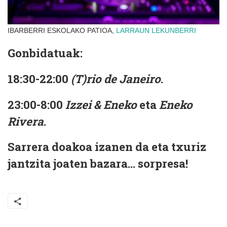
IBARBERRI ESKOLAKO PATIOA,
LARRAUN
LEKUNBERRI
Gonbidatuak:
18:30-22:00
(T)rio de Janeiro
.
23:00-8:00
Izzei & Eneko
eta
Eneko
Rivera
.
Sarrera doakoa izanen da eta txuriz
jantzita joaten bazara... sorpresa!