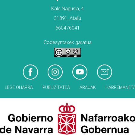
Kale Nagusia, 4
31891, Atallu
660476041
Codesyntaxek garatua
LEGE OHARRA
PUBLIZITATEA
ARAUAK
HARREMANET