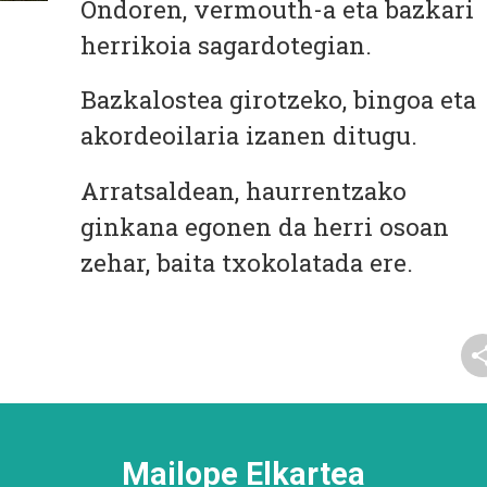
Ondoren, vermouth-a eta bazkari
herrikoia sagardotegian.
Bazkalostea girotzeko, bingoa eta
akordeoilaria izanen ditugu.
Arratsaldean, haurrentzako
ginkana egonen da herri osoan
zehar, baita txokolatada ere.
Mailope Elkartea