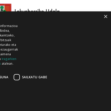
×
 informazioa
lbidea,
skaintzeko,
rbitzuak
etarako eta
 ezaugarriak
 baimena
zu
Iragarkien
k
atalean.
EITIA GUKA
AZKOITIA GUKA
BARRENA
GUKA
GUKA TELEBISTA
HIRUKA
SUNA
SAILKATU GABE
Z GUKA
ZUMAIA GUKA
28 KANALA