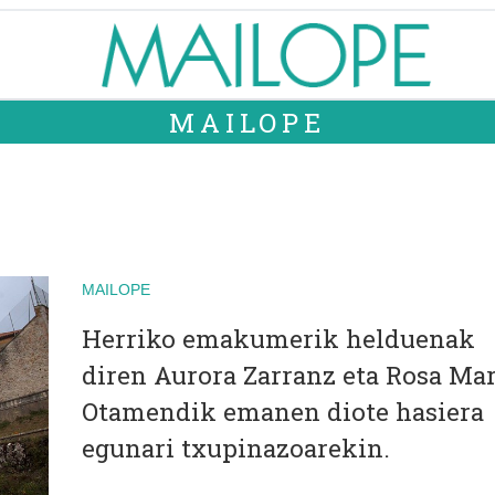
MAILOPE
MAILOPE
Herriko emakumerik helduenak
diren Aurora Zarranz eta Rosa Mar
Otamendik emanen diote hasiera
egunari txupinazoarekin.