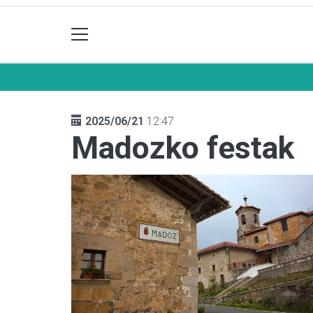
2025/06/21
12:47
Madozko festak