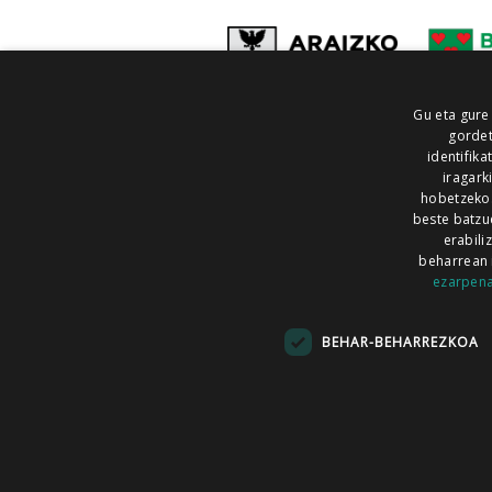
Gu eta gure
gordet
identifika
iragark
hobetzeko
beste batzu
erabili
beharrean 
ezarpen
AIARALDEA
AIKOR
AIURRI
ALEA
BEGITU
ERRAN
EUSKALERRIA IRRA
BEHAR-BEHARREZKOA
KRONIKA
MAILOPE
NOAUA
O