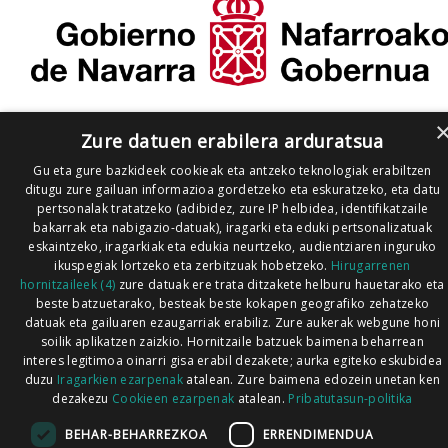
Zure datuen erabilera arduratsua
Gu eta gure bazkideek cookieak eta antzeko teknologiak erabiltzen
ditugu zure gailuan informazioa gordetzeko eta eskuratzeko, eta datu
pertsonalak tratatzeko (adibidez, zure IP helbidea, identifikatzaile
bakarrak eta nabigazio-datuak), iragarki eta eduki pertsonalizatuak
eskaintzeko, iragarkiak eta edukia neurtzeko, audientziaren inguruko
ikuspegiak lortzeko eta zerbitzuak hobetzeko.
Hirugarrenen
hornitzaileek (4)
zure datuak ere trata ditzakete helburu hauetarako eta
beste batzuetarako, besteak beste kokapen geografiko zehatzeko
datuak eta gailuaren ezaugarriak erabiliz. Zure aukerak webgune honi
soilik aplikatzen zaizkio. Hornitzaile batzuek baimena beharrean
interes legitimoa oinarri gisa erabil dezakete; aurka egiteko eskubidea
duzu
Iragarkien ezarpenak
atalean. Zure baimena edozein unetan ken
dezakezu
Cookieen ezarpenak
atalean.
Pribatutasun-politika
BEHAR-BEHARREZKOA
ERRENDIMENDUA