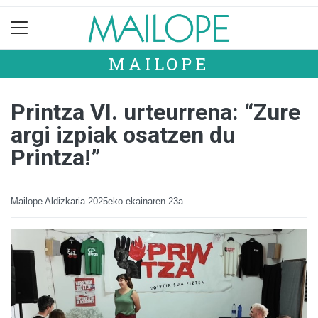
MAILOPE
Printza VI. urteurrena: “Zure
argi izpiak osatzen du
Printza!”
Mailope Aldizkaria
2025eko ekainaren 23a