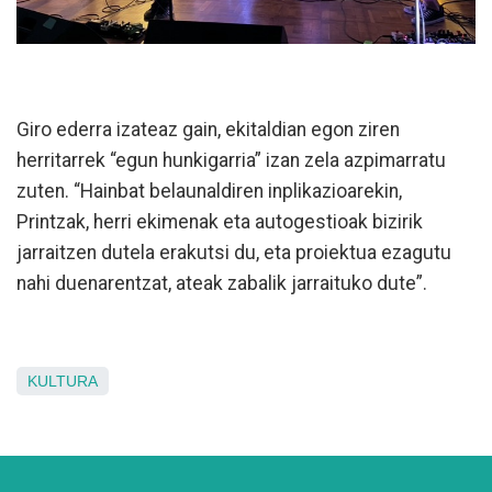
Giro ederra izateaz gain, ekitaldian egon ziren
herritarrek “egun hunkigarria” izan zela azpimarratu
zuten. “Hainbat belaunaldiren inplikazioarekin,
Printzak, herri ekimenak eta autogestioak bizirik
jarraitzen dutela erakutsi du, eta proiektua ezagutu
nahi duenarentzat, ateak zabalik jarraituko dute”.
KULTURA