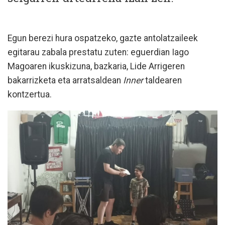
Egun berezi hura ospatzeko, gazte antolatzaileek
egitarau zabala prestatu zuten: eguerdian Iago
Magoaren ikuskizuna, bazkaria, Lide Arrigeren
bakarrizketa eta arratsaldean
Inner
taldearen
kontzertua.