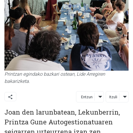
Printzan egindako bazkari ostean, Lide Arregiren
bakarizketa.
Entzun
Itzuli
Joan den larunbatean, Lekunberrin,
Printza Gune Autogestionatuaren
seigarren urteurrena izan zen.