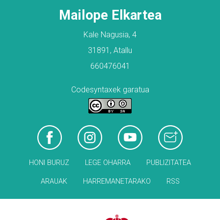
Mailope Elkartea
Kale Nagusia, 4
31891, Atallu
660476041
Codesyntaxek garatua
HONI BURUZ
LEGE OHARRA
PUBLIZITATEA
ARAUAK
HARREMANETARAKO
RSS