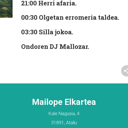
21:00
Herri afaria.
00:30
Olgetan erromeria taldea.
03:30
Silla jokoa.
Ondoren
DJ Mallozar.
Mailope Elkartea
Kale Nagusia, 4
31891, Atallu