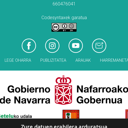
660476041
Codesyntaxek garatua
LEGE OHARRA
PUBLIZITATEA
ARAUAK
HARREMANET
Zure datuen erabilera arduratsua