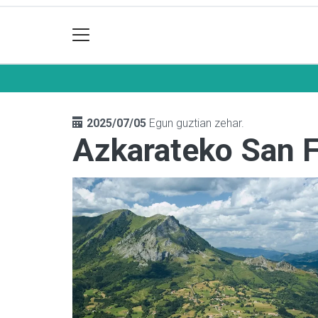
2025/07/05
Egun guztian zehar.
Azkarateko San 