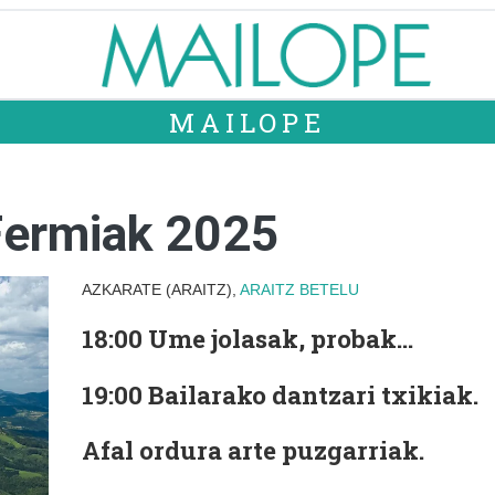
MAILOPE
Fermiak 2025
AZKARATE (ARAITZ),
ARAITZ
BETELU
18:00
Ume jolasak, probak…
19:00
Bailarako dantzari txikiak.
Afal ordura arte puzgarriak.