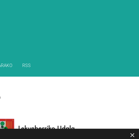
ARAKO
RSS
×