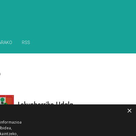
ARAKO
RSS
×
 informazioa
lbidea,
skaintzeko,