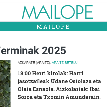
MAILOPE
Ferminak 2025
AZKARATE (ARAITZ),
ARAITZ
BETELU
18:00
Herri kirolak: Harri
jasotzaileak Udane Ostolaza eta
Olaia Esnaola. Aizkolariak: Ibai
Soroa eta Txomin Amundarain.