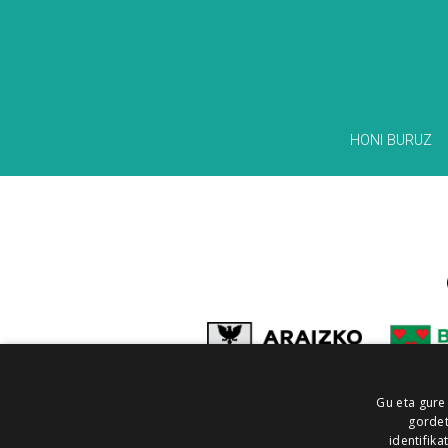
HONI BURUZ
Gu eta gure
gordet
identifika