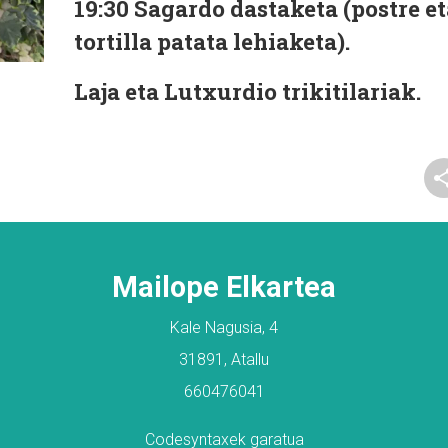
19:30
Sagardo dastaketa (postre et
tortilla patata lehiaketa).
Laja eta Lutxurdio trikitilariak.
Mailope Elkartea
Kale Nagusia, 4
31891, Atallu
660476041
Codesyntaxek garatua