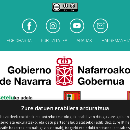
LEGE OHARRA
PUBLIZITATEA
ARAUAK
HARREMANET
Zure datuen erabilera arduratsua
 bazkideek cookieak eta antzeko teknologiak erabiltzen ditugu zure gailuan
zeko eta eskuratzeko, eta datu pertsonalak tratatzeko (adibidez, zure IP he
tzaile bakarrak eta nabigazio-datuak), iragarki eta eduki pertsonalizatuak e