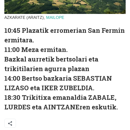
AZKARATE (ARAITZ),
MAILOPE
10:45 Plazatik erromerian San Fermin
ermitara.
11:00 Meza ermitan.
Bazkal aurretik bertsolari eta
trikitilarien agurra plazan
14:00 Bertso bazkaria SEBASTIAN
LIZASO eta IKER ZUBELDIA.
18:30 Trikitixa emanaldia ZABALE,
LURDES eta AINTZANEren eskutik.