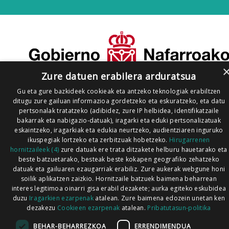
Zure datuen erabilera arduratsua
Gu eta gure bazkideek cookieak eta antzeko teknologiak erabiltzen
ditugu zure gailuan informazioa gordetzeko eta eskuratzeko, eta datu
pertsonalak tratatzeko (adibidez, zure IP helbidea, identifikatzaile
bakarrak eta nabigazio-datuak), iragarki eta eduki pertsonalizatuak
eskaintzeko, iragarkiak eta edukia neurtzeko, audientziaren inguruko
ikuspegiak lortzeko eta zerbitzuak hobetzeko.
Hirugarrenen
hornitzaileek (4)
zure datuak ere trata ditzakete helburu hauetarako eta
beste batzuetarako, besteak beste kokapen geografiko zehatzeko
datuak eta gailuaren ezaugarriak erabiliz. Zure aukerak webgune honi
soilik aplikatzen zaizkio. Hornitzaile batzuek baimena beharrean
interes legitimoa oinarri gisa erabil dezakete; aurka egiteko eskubidea
duzu
Iragarkien ezarpenak
atalean. Zure baimena edozein unetan ken
dezakezu
Cookieen ezarpenak
atalean.
Pribatutasun-politika
BEHAR-BEHARREZKOA
ERRENDIMENDUA