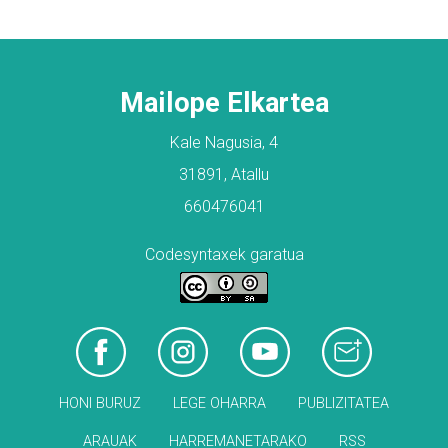
Mailope Elkartea
Kale Nagusia, 4
31891, Atallu
660476041
Codesyntaxek garatua
HONI BURUZ
LEGE OHARRA
PUBLIZITATEA
ARAUAK
HARREMANETARAKO
RSS