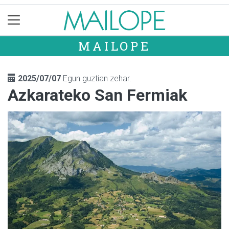
MAILOPE
2025/07/07
Egun guztian zehar.
Azkarateko San Fermiak