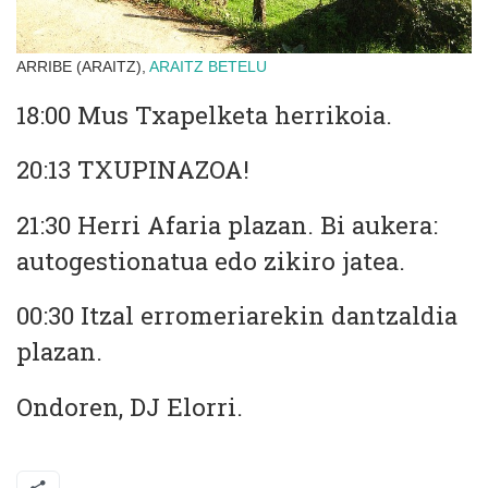
ARRIBE (ARAITZ),
ARAITZ
BETELU
18:00 Mus Txapelketa herrikoia.
20:13 TXUPINAZOA!
21:30 Herri Afaria plazan. Bi aukera:
autogestionatua edo zikiro jatea.
00:30 Itzal erromeriarekin dantzaldia
plazan.
Ondoren, DJ Elorri.