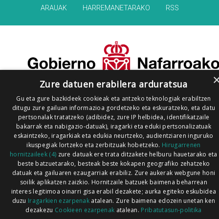
ARAUAK
HARREMANETARAKO
RSS
Zure datuen erabilera arduratsua
Gu eta gure bazkideek cookieak eta antzeko teknologiak erabiltzen
ditugu zure gailuan informazioa gordetzeko eta eskuratzeko, eta datu
pertsonalak tratatzeko (adibidez, zure IP helbidea, identifikatzaile
bakarrak eta nabigazio-datuak), iragarki eta eduki pertsonalizatuak
eskaintzeko, iragarkiak eta edukia neurtzeko, audientziaren inguruko
ikuspegiak lortzeko eta zerbitzuak hobetzeko.
Hirugarrenen
hornitzaileek (4)
zure datuak ere trata ditzakete helburu hauetarako eta
beste batzuetarako, besteak beste kokapen geografiko zehatzeko
datuak eta gailuaren ezaugarriak erabiliz. Zure aukerak webgune honi
soilik aplikatzen zaizkio. Hornitzaile batzuek baimena beharrean
interes legitimoa oinarri gisa erabil dezakete; aurka egiteko eskubidea
duzu
Iragarkien ezarpenak
atalean. Zure baimena edozein unetan ken
dezakezu
Cookieen ezarpenak
atalean.
Pribatutasun-politika