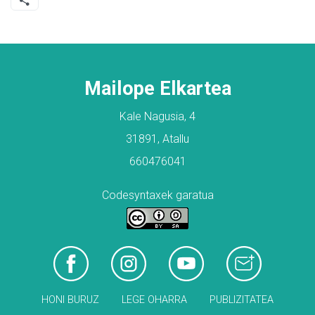
Mailope Elkartea
Kale Nagusia, 4
31891, Atallu
660476041
Codesyntaxek garatua
HONI BURUZ
LEGE OHARRA
PUBLIZITATEA