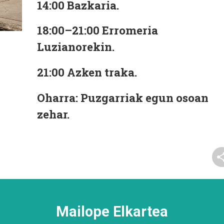
14:00
Bazkaria.
18:00–21:00
Erromeria
Luzianorekin.
21:00
Azken traka.
Oharra:
Puzgarriak egun osoan
zehar
.
Mailope Elkartea