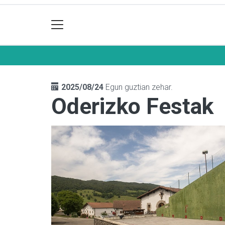
2025/08/24
Egun guztian zehar.
Oderizko Festak