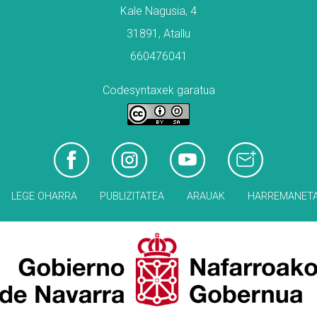
Kale Nagusia, 4
31891, Atallu
660476041
Codesyntaxek garatua
LEGE OHARRA
PUBLIZITATEA
ARAUAK
HARREMANET