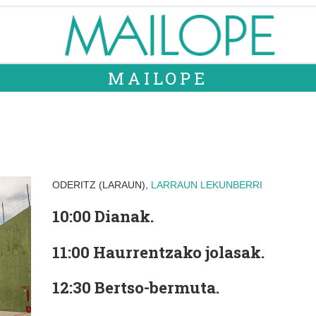
MAILOPE
ODERITZ (LARAUN),
LARRAUN
LEKUNBERRI
10:00
Dianak.
11:00
Haurrentzako jolasak.
12:30
Bertso-bermuta.