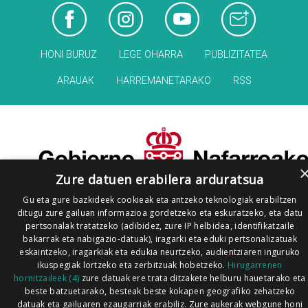
HONI BURUZ
LEGE OHARRA
PUBLIZITATEA
ARAUAK
HARREMANETARAKO
RSS
Zure datuen erabilera arduratsua
Gu eta gure bazkideek cookieak eta antzeko teknologiak erabiltzen
ditugu zure gailuan informazioa gordetzeko eta eskuratzeko, eta datu
pertsonalak tratatzeko (adibidez, zure IP helbidea, identifikatzaile
bakarrak eta nabigazio-datuak), iragarki eta eduki pertsonalizatuak
eskaintzeko, iragarkiak eta edukia neurtzeko, audientziaren inguruko
ikuspegiak lortzeko eta zerbitzuak hobetzeko.
Hirugarrenen
hornitzaileek (4)
zure datuak ere trata ditzakete helburu hauetarako eta
beste batzuetarako, besteak beste kokapen geografiko zehatzeko
datuak eta gailuaren ezaugarriak erabiliz. Zure aukerak webgune honi