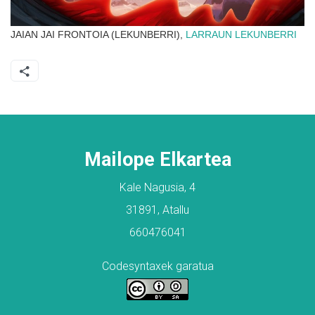
JAIAN JAI FRONTOIA (LEKUNBERRI),
LARRAUN
LEKUNBERRI
Mailope Elkartea
Kale Nagusia, 4
31891, Atallu
660476041
Codesyntaxek garatua