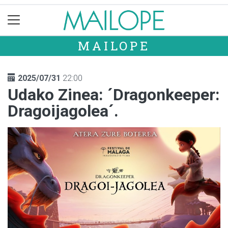
MAILOPE
2025/07/31
22:00
Udako Zinea: ´Dragonkeeper:
Dragoijagolea´.