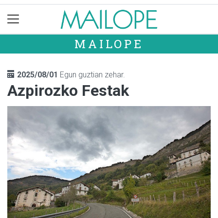
MAILOPE
2025/08/01
Egun guztian zehar.
Azpirozko Festak