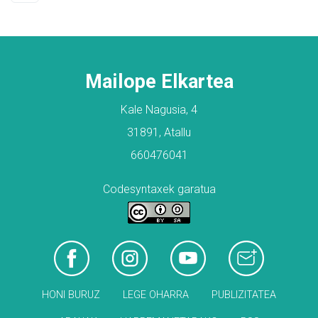
Mailope Elkartea
Kale Nagusia, 4
31891, Atallu
660476041
Codesyntaxek garatua
HONI BURUZ
LEGE OHARRA
PUBLIZITATEA