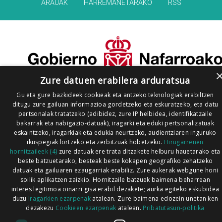
ARAUAK
HARREMANETARAKO
RSS
Zure datuen erabilera arduratsua
Gu eta gure bazkideek cookieak eta antzeko teknologiak erabiltzen
ditugu zure gailuan informazioa gordetzeko eta eskuratzeko, eta datu
pertsonalak tratatzeko (adibidez, zure IP helbidea, identifikatzaile
bakarrak eta nabigazio-datuak), iragarki eta eduki pertsonalizatuak
eskaintzeko, iragarkiak eta edukia neurtzeko, audientziaren inguruko
ikuspegiak lortzeko eta zerbitzuak hobetzeko.
Hirugarrenen
hornitzaileek (4)
zure datuak ere trata ditzakete helburu hauetarako eta
beste batzuetarako, besteak beste kokapen geografiko zehatzeko
datuak eta gailuaren ezaugarriak erabiliz. Zure aukerak webgune honi
soilik aplikatzen zaizkio. Hornitzaile batzuek baimena beharrean
interes legitimoa oinarri gisa erabil dezakete; aurka egiteko eskubidea
duzu
Iragarkien ezarpenak
atalean. Zure baimena edozein unetan ken
dezakezu
Cookieen ezarpenak
atalean.
Pribatutasun-politika