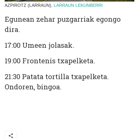
AZPIROTZ (LARRAUN),
LARRAUN
LEKUNBERRI
Egunean zehar puzgarriak egongo
dira.
17:00 Umeen jolasak.
19:00 Frontenis txapelketa.
21:30 Patata tortilla txapelketa.
Ondoren, bingoa.