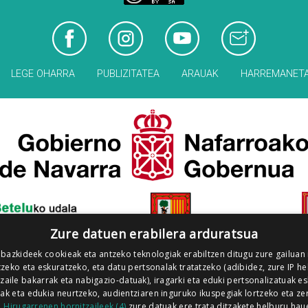
LEGE OHARRA
PUBLIZITATEA
ARAUAK
HARREMANET
Zure datuen erabilera arduratsua
 bazkideek cookieak eta antzeko teknologiak erabiltzen ditugu zure gailuan
zeko eta eskuratzeko, eta datu pertsonalak tratatzeko (adibidez, zure IP he
tzaile bakarrak eta nabigazio-datuak), iragarki eta eduki pertsonalizatuak e
iak eta edukia neurtzeko, audientziaren inguruko ikuspegiak lortzeko eta ze
.
Hirugarrenen hornitzaileek (4)
zure datuak ere trata ditzakete helburu hau