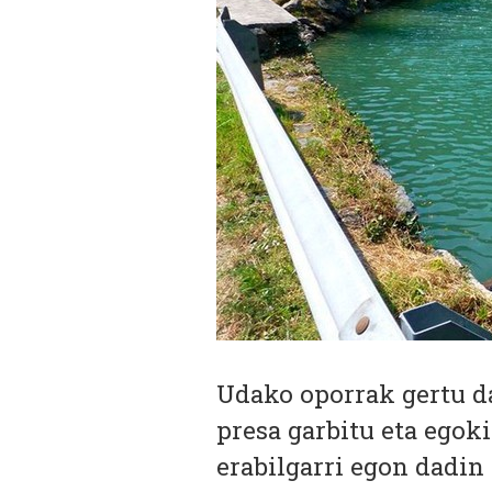
Udako oporrak gertu d
presa garbitu eta egok
erabilgarri egon dadin 