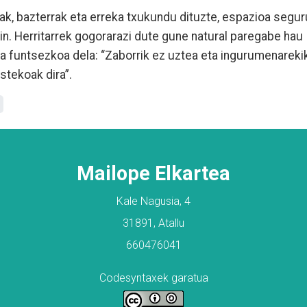
ak, bazterrak eta erreka txukundu dituzte, espazioa segu
in. Herritarrek gogorarazi dute gune natural paregabe hau
ea funtsezkoa dela: “Zaborrik ez uztea eta ingurumenareki
stekoak dira”.
Mailope Elkartea
Kale Nagusia, 4
31891, Atallu
660476041
Codesyntaxek garatua