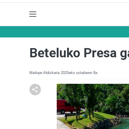
Beteluko Presa g
Mailope Aldizkaria
2025eko uztailaren 8a