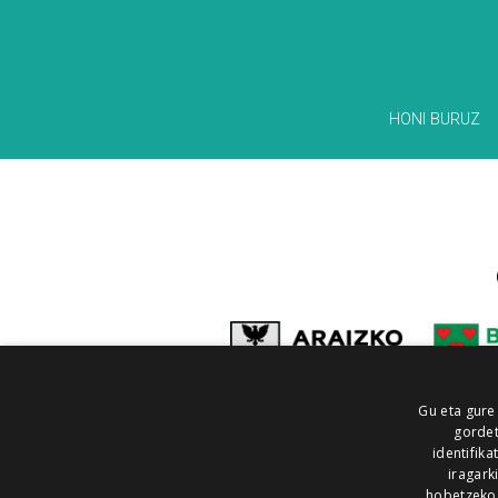
HONI BURUZ
Gu eta gure
gordet
identifika
iragark
hobetzeko