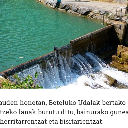
auden honetan, Beteluko Udalak bertako
itzeko lanak burutu ditu, bainurako gune
herritarrentzat eta bisitarientzat.