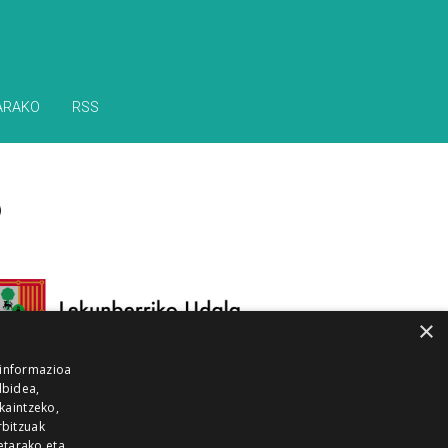
ARAKO
RSS
×
 informazioa
lbidea,
skaintzeko,
rbitzuak
etarako eta