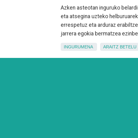
Azken asteotan inguruko belardi
eta atsegina uzteko helburuarek
errespetuz eta arduraz erabiltz
jarrera egokia bermatzea ezinbe
INGURUMENA
ARAITZ
BETELU