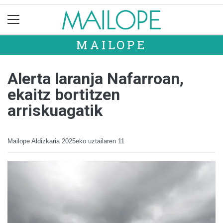
MAILOPE
Alerta laranja Nafarroan,
ekaitz bortitzen
arriskuagatik
Mailope Aldizkaria
2025eko uztailaren 11