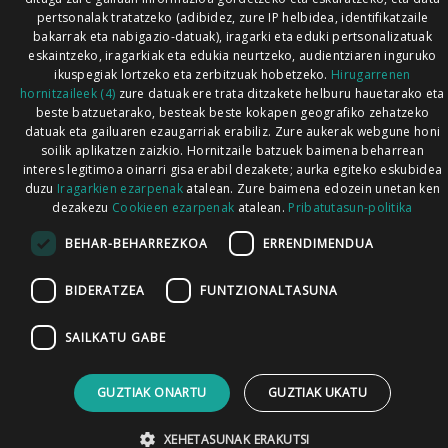
pertsonalak tratatzeko (adibidez, zure IP helbidea, identifikatzaile
bakarrak eta nabigazio-datuak), iragarki eta eduki pertsonalizatuak
eskaintzeko, iragarkiak eta edukia neurtzeko, audientziaren inguruko
ikuspegiak lortzeko eta zerbitzuak hobetzeko.
Hirugarrenen
hornitzaileek (4)
zure datuak ere trata ditzakete helburu hauetarako eta
beste batzuetarako, besteak beste kokapen geografiko zehatzeko
datuak eta gailuaren ezaugarriak erabiliz. Zure aukerak webgune honi
soilik aplikatzen zaizkio. Hornitzaile batzuek baimena beharrean
interes legitimoa oinarri gisa erabil dezakete; aurka egiteko eskubidea
duzu
Iragarkien ezarpenak
atalean. Zure baimena edozein unetan ken
dezakezu
Cookieen ezarpenak
atalean.
Pribatutasun-politika
BEHAR-BEHARREZKOA
ERRENDIMENDUA
BIDERATZEA
FUNTZIONALTASUNA
SAILKATU GABE
GUZTIAK ONARTU
GUZTIAK UKATU
XEHETASUNAK ERAKUTSI