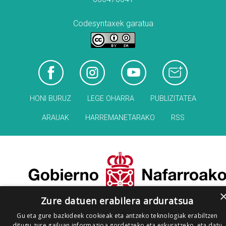
Codesyntaxek garatua
HONI BURUZ
LEGE OHARRA
PUBLIZITATEA
ARAUAK
HARREMANETARAKO
RSS
Zure datuen erabilera arduratsua
Gu eta gure bazkideek cookieak eta antzeko teknologiak erabiltzen
ditugu zure gailuan informazioa gordetzeko eta eskuratzeko, eta datu