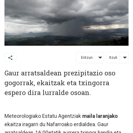
Entzun
Itzuli
Gaur arratsaldean prezipitazio oso
gogorrak, ekaitzak eta txingorra
espero dira lurralde osoan.
Meteorologiako Estatu Agentziak
maila laranjako
ekaitza iragarri du Nafarroako erdialdea. Gaur
arratsaldean, 16:00etatik aurrera txingor handia eta